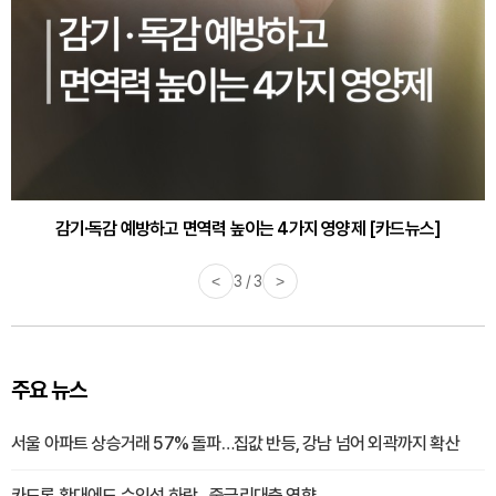
감기·독감 예방하고 면역력 높이는 4가지 영양제 [카드뉴스]
<
3 / 3
>
주요 뉴스
서울 아파트 상승거래 57% 돌파…집값 반등, 강남 넘어 외곽까지 확산
카드론 확대에도 수익성 하락…중금리대출 영향