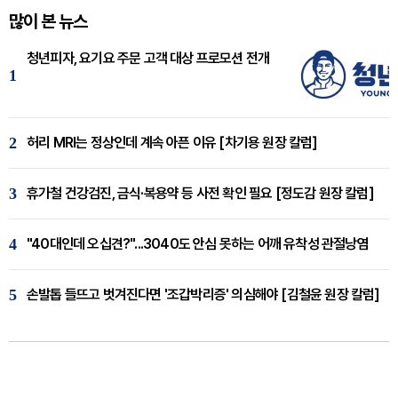
많이 본 뉴스
청년피자, 요기요 주문 고객 대상 프로모션 전개
1
2
허리 MRI는 정상인데 계속 아픈 이유 [차기용 원장 칼럼]
3
휴가철 건강검진, 금식·복용약 등 사전 확인 필요 [정도감 원장 칼럼]
4
"40대인데 오십견?"...3040도 안심 못하는 어깨 유착성 관절낭염
5
손발톱 들뜨고 벗겨진다면 '조갑박리증' 의심해야 [김철윤 원장 칼럼]