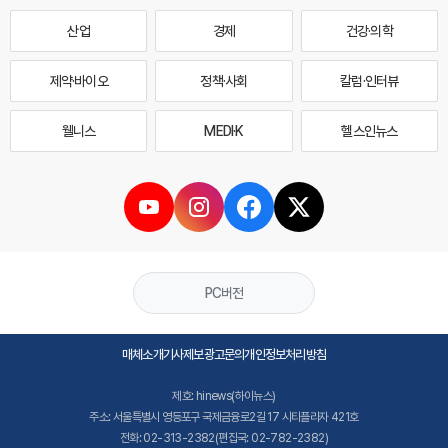
산업
경제
건강·의학
제약·바이오
정책·사회
칼럼·인터뷰
웰니스
MEDI·K
헬스인뉴스
PC버전
매체소개
기사제보
광고문의
개인정보처리방침
제호: hinews(하이뉴스)
주소: 서울특별시 영등포구 국제금융로2길 17 시티플라자 421호
전화: 02-313-2382(편집국: 02-782-2382)