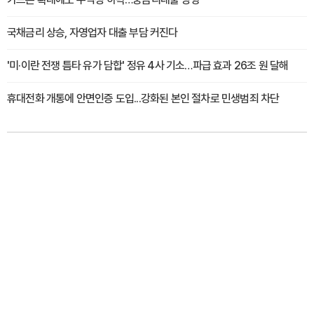
국채금리 상승, 자영업자 대출 부담 커진다
'미·이란 전쟁 틈타 유가 담합' 정유 4사 기소…파급 효과 26조 원 달해
휴대전화 개통에 안면인증 도입...강화된 본인 절차로 민생범죄 차단