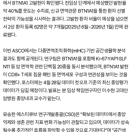
에서 BTN1A1 고발현이 확인됐다. 전임상 단계에서 예상했던 발현율
약 40%를 웃도는 수치로, 신규 면역관문 BTN1A1을 통한 환자 선별
전략의 가능성을 시사하는 결과다. 고발현 환자 비율이 예상을 넘으면
서 2상 환자 등록 62명은 약 7개월(2025년 6월~2026년 1월) 만에 완
료됐다.
이번 ASCO에서는 다중면역조직화학(mIHC) 기반 공간생물학 분석
결과도 함께 공개된다. 연구팀은 BTN1A1을 포함해 Ki-67·YAP1·SLF
N11 등 암 면역학 관련 단백질 20종을 동시 분석했으며, BTN1A1 발현
이 CD8+ T세포 침윤 패턴 등 면역세포 구성과 연관성을 보이는 것을
확인했다. 포스터에는 4월 28일 데이터 컷오프 기준의 최신 종양평가
데이터가 담길 예정이다. 발표는 본 임상 책임연구자인 이수현 고대안
암병원 종양내과 교수가 맡는다.
유승한 에스티큐브 연구개발총괄(CSO)은 "확보된 데이터에서 종양
억제와 생존 관련 지표 변화 가능성이 관찰되고 있으며, 데이터가 성숙
될수록 추가적인 흐름을 파악할 수 있을 것으로 기대된다"며 "공간생