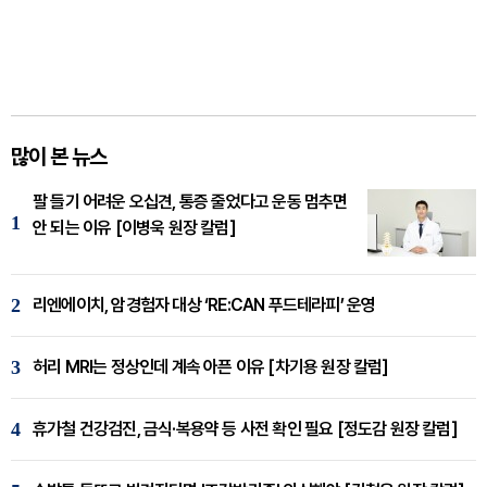
많이 본 뉴스
팔 들기 어려운 오십견, 통증 줄었다고 운동 멈추면
1
안 되는 이유 [이병욱 원장 칼럼]
2
리엔에이치, 암경험자 대상 ‘RE:CAN 푸드테라피’ 운영
3
허리 MRI는 정상인데 계속 아픈 이유 [차기용 원장 칼럼]
4
휴가철 건강검진, 금식·복용약 등 사전 확인 필요 [정도감 원장 칼럼]