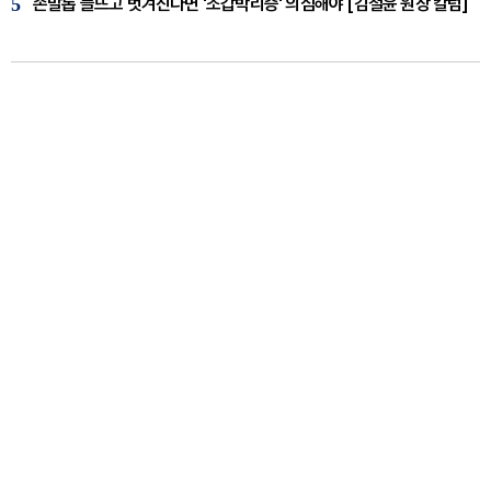
5
손발톱 들뜨고 벗겨진다면 '조갑박리증' 의심해야 [김철윤 원장 칼럼]