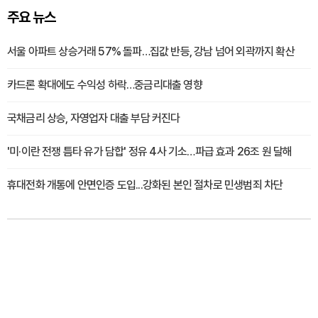
주요 뉴스
서울 아파트 상승거래 57% 돌파…집값 반등, 강남 넘어 외곽까지 확산
카드론 확대에도 수익성 하락…중금리대출 영향
국채금리 상승, 자영업자 대출 부담 커진다
'미·이란 전쟁 틈타 유가 담합' 정유 4사 기소…파급 효과 26조 원 달해
휴대전화 개통에 안면인증 도입...강화된 본인 절차로 민생범죄 차단