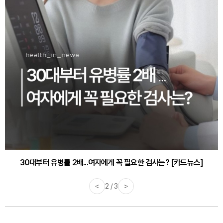
30대부터 유병률 2배...여자에게 꼭 필요한 검사는? [카드뉴스]
감기·독감 예방하고 면역력 높이는 4가지 영양제 [카드뉴스]
<
2 / 3
>