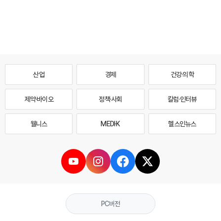
산업
경제
건강·의학
제약·바이오
정책·사회
칼럼·인터뷰
웰니스
MEDI·K
헬스인뉴스
PC버전