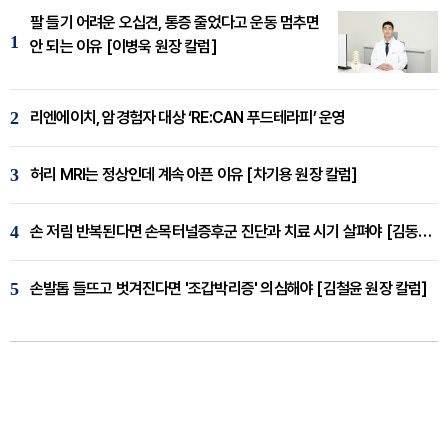
팔 들기 어려운 오십견, 통증 줄었다고 운동 멈추면
1
안 되는 이유 [이병욱 원장 칼럼]
2
리엔에이치, 암경험자 대상 ‘RE:CAN 푸드테라피’ 운영
3
허리 MRI는 정상인데 계속 아픈 이유 [차기용 원장 칼럼]
4
손 저림 반복된다면 손목터널증후군 진단과 치료 시기 살펴야 [김동현 원장 칼럼]
5
손발톱 들뜨고 벗겨진다면 '조갑박리증' 의심해야 [김철윤 원장 칼럼]