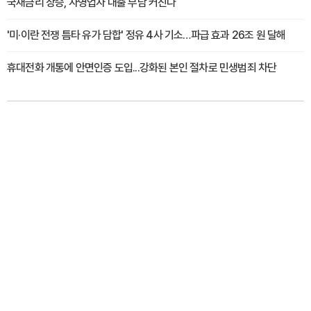
국채금리 상승, 자영업자 대출 부담 커진다
'미·이란 전쟁 틈타 유가 담합' 정유 4사 기소…파급 효과 26조 원 달해
휴대전화 개통에 안면인증 도입...강화된 본인 절차로 민생범죄 차단