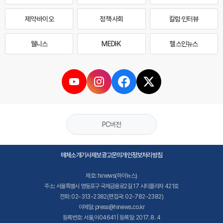
제약·바이오
정책·사회
칼럼·인터뷰
웰니스
MEDI·K
헬스인뉴스
PC버전
매체소개
기사제보
광고문의
개인정보처리방침
제호: hinews(하이뉴스)
주소: 서울특별시 영등포구 국제금융로2길 17 시티플라자 421호
전화: 02-313-2382(편집국: 02-782-2382)
이메일: press@hinews.co.kr
등록번호: 서울,아04641 | 등록일: 2017. 8. 4