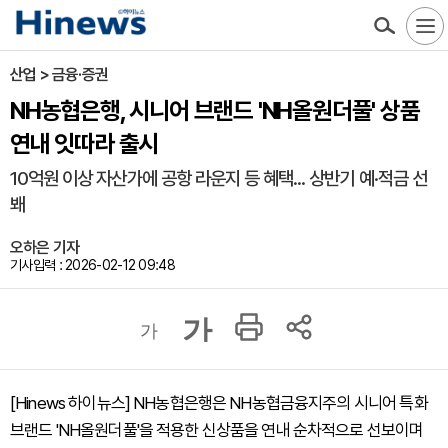
산업 > 금융·증권
NH농협은행, 시니어 브랜드 'NH올원더풀' 상품
연내 잇따라 출시
10억원 이상 자산가에 공항 라운지 등 혜택... 상반기 예·적금 선
봬
오하은 기자
기사입력 : 2026-02-12 09:48
가
가
[Hinews 하이뉴스] NH농협은행은 NH농협금융지주의 시니어 특화
브랜드 'NH올원더풀'을 적용한 신상품을 연내 순차적으로 선보이며