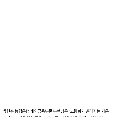
박현주 농협은행 개인금융부문 부행장은 "고령화가 빨라지는 가운데