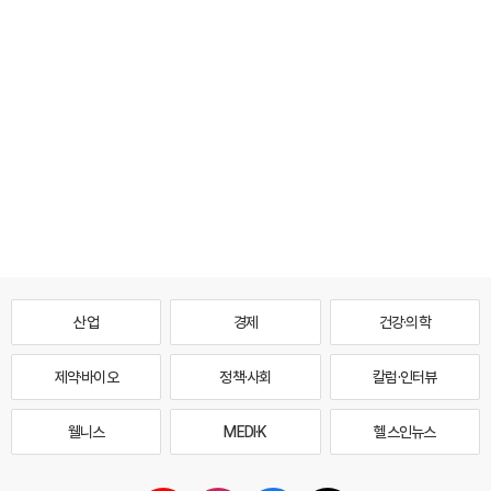
산업
경제
건강·의학
제약·바이오
정책·사회
칼럼·인터뷰
웰니스
MEDI·K
헬스인뉴스