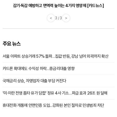
감기·독감 예방하고 면역력 높이는 4가지 영양제 [카드뉴스]
<
3 / 3
>
주요 뉴스
서울 아파트 상승거래 57% 돌파…집값 반등, 강남 넘어 외곽까지 확산
카드론 확대에도 수익성 하락…중금리대출 영향
국채금리 상승, 자영업자 대출 부담 커진다
'미·이란 전쟁 틈타 유가 담합' 정유 4사 기소…파급 효과 26조 원 달해
휴대전화 개통에 안면인증 도입...강화된 본인 절차로 민생범죄 차단