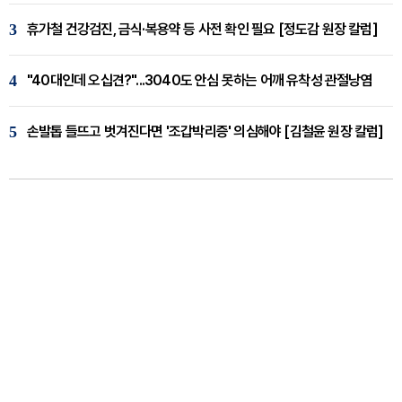
3
휴가철 건강검진, 금식·복용약 등 사전 확인 필요 [정도감 원장 칼럼]
4
"40대인데 오십견?"...3040도 안심 못하는 어깨 유착성 관절낭염
5
손발톱 들뜨고 벗겨진다면 '조갑박리증' 의심해야 [김철윤 원장 칼럼]