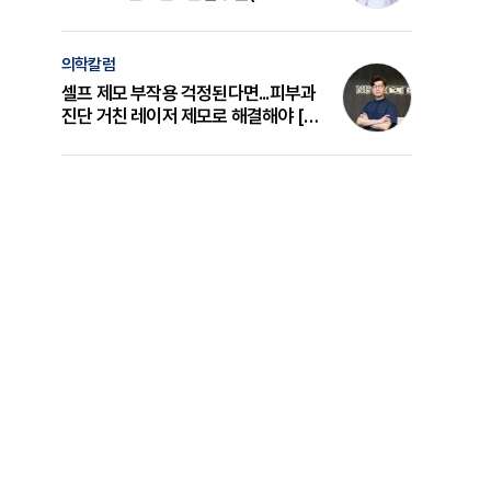
의 원리와 선택 기준 [길건 원장 칼럼]
의학칼럼
셀프 제모 부작용 걱정된다면...피부과
진단 거친 레이저 제모로 해결해야 [변
준석 원장 칼럼]