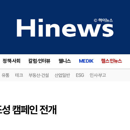
성 캠페인 전개
정책·사회
칼럼·인터뷰
웰니스
MEDIK
헬스인뉴스
유통
테크
부동산·건설
산업일반
ESG
인사·부고
조성 캠페인 전개