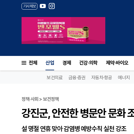
기사제보
강진군, 안전한 병문안 문화 조
전체
산업
경제
건강·의학
제약·바이오
보건의료
금융·증권
자동차·항공
에너지
정책·사회 > 보건정책
강진군, 안전한 병문안 문화 
설 명절 연휴 맞아 감염병 예방수칙 실천 강조