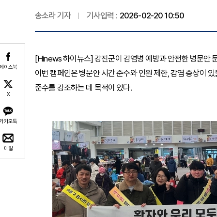
송소라 기자
기사입력 :
2026-02-20 10:50
[Hinews 하이뉴스] 강진군이 감염병 예방과 안전한 병문안
페이스북
이번 캠페인은 병문안 시간 준수와 인원 제한, 감염 증상이 있을
준수를 강조하는 데 목적이 있다.
X
카카오톡
메일