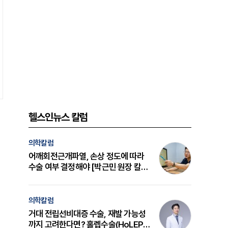
헬스인뉴스 칼럼
의학칼럼
어깨회전근개파열, 손상 정도에 따라
수술 여부 결정해야 [박근민 원장 칼
럼]
의학칼럼
거대 전립선비대증 수술, 재발 가능성
까지 고려한다면? 홀렙수술(HoLEP)