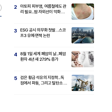
아토피 피부염, 여름철에도 관
2
리 필요...땀·자외선이 악화 요
인
ESG 공시 의무화 첫발…스코
3
프3 유예·면책 논란
8월 1일 세계 폐암의 날...폐암
4
환자 4년 새 27.9% 증가
검은 황금 석유의 지정학...독
5
점에서 파동, 그리고 탈탄소 패
권까지