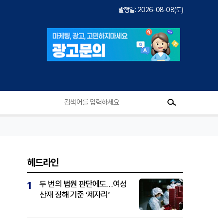
발행일: 2026-08-08(토)
헤드라인
두 번의 법원 판단에도…여성
1
산재 장해 기준 ‘제자리’