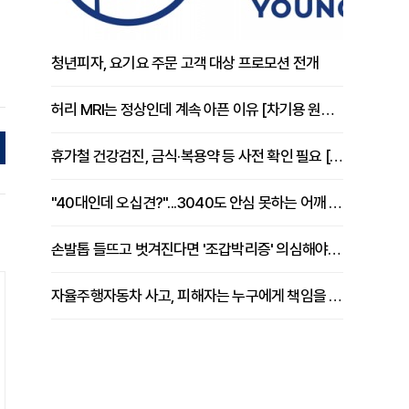
청년피자, 요기요 주문 고객 대상 프로모션 전개
허리 MRI는 정상인데 계속 아픈 이유 [차기용 원장 칼럼]
휴가철 건강검진, 금식·복용약 등 사전 확인 필요 [정도감 원장 칼럼]
"40대인데 오십견?"...3040도 안심 못하는 어깨 유착성 관절낭염
손발톱 들뜨고 벗겨진다면 '조갑박리증' 의심해야 [김철윤 원장 칼럼]
자율주행자동차 사고, 피해자는 누구에게 책임을 물을 수 있을까