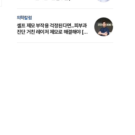
의 원리와 선택 기준 [길건 원장 칼럼]
의학칼럼
셀프 제모 부작용 걱정된다면...피부과
진단 거친 레이저 제모로 해결해야 [변
준석 원장 칼럼]