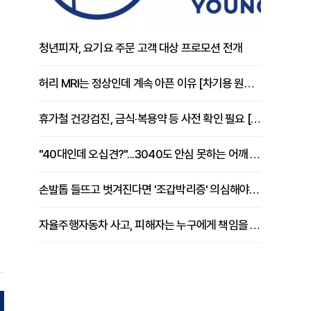
청년피자, 요기요 주문 고객 대상 프로모션 전개
허리 MRI는 정상인데 계속 아픈 이유 [차기용 원장 칼럼]
휴가철 건강검진, 금식·복용약 등 사전 확인 필요 [정도감 원장 칼럼]
"40대인데 오십견?"...3040도 안심 못하는 어깨 유착성 관절낭염
손발톱 들뜨고 벗겨진다면 '조갑박리증' 의심해야 [김철윤 원장 칼럼]
자율주행자동차 사고, 피해자는 누구에게 책임을 물을 수 있을까