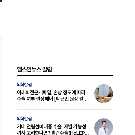
헬스인뉴스 칼럼
의학칼럼
어깨회전근개파열, 손상 정도에 따라
수술 여부 결정해야 [박근민 원장 칼
럼]
의학칼럼
거대 전립선비대증 수술, 재발 가능성
까지 고려한다면? 홀렙수술(HoLEP)