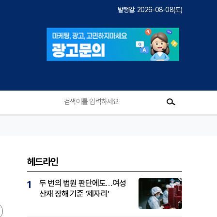
발행일: 2026-08-08(토)
헤드라인
두 번의 법원 판단에도…여성
1
산재 장해 기준 ‘제자리’