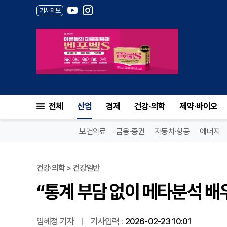
기사제보
“통계 부담 없이 메타분석 배
전체
산업
경제
건강·의학
제약·바이오
보건의료
금융·증권
자동차·항공
에너지
건강·의학 > 건강일반
“통계 부담 없이 메타분석 배
임혜정 기자
기사입력 :
2026-02-23 10:01