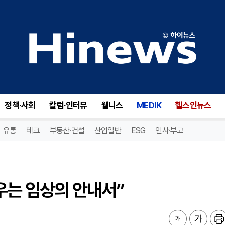
우는 임상의 안내서”
정책·사회
칼럼·인터뷰
웰니스
MEDIK
헬스인뉴스
유통
테크
부동산·건설
산업일반
ESG
인사·부고
우는 임상의 안내서”