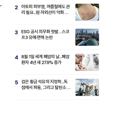
아토피 피부염, 여름철에도 관
2
리 필요...땀·자외선이 악화 요
인
ESG 공시 의무화 첫발…스코
3
프3 유예·면책 논란
8월 1일 세계 폐암의 날...폐암
4
환자 4년 새 27.9% 증가
검은 황금 석유의 지정학...독
5
점에서 파동, 그리고 탈탄소 패
권까지