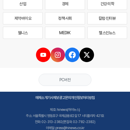
산업
경제
건강·의학
제약·바이오
정책·사회
칼럼·인터뷰
웰니스
MEDI·K
헬스인뉴스
PC버전
매체소개
기사제보
광고문의
개인정보처리방침
제호: hinews(하이뉴스)
주소: 서울특별시 영등포구 국제금융로2길 17 시티플라자 421호
전화: 02-313-2382(편집국: 02-782-2382)
이메일: press@hinews.co.kr