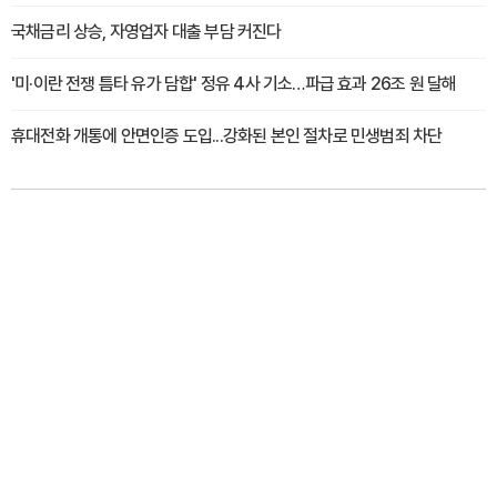
국채금리 상승, 자영업자 대출 부담 커진다
'미·이란 전쟁 틈타 유가 담합' 정유 4사 기소…파급 효과 26조 원 달해
휴대전화 개통에 안면인증 도입...강화된 본인 절차로 민생범죄 차단