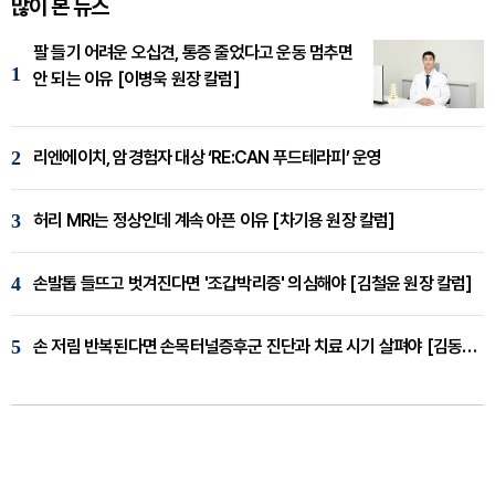
많이 본 뉴스
팔 들기 어려운 오십견, 통증 줄었다고 운동 멈추면
1
안 되는 이유 [이병욱 원장 칼럼]
2
리엔에이치, 암경험자 대상 ‘RE:CAN 푸드테라피’ 운영
3
허리 MRI는 정상인데 계속 아픈 이유 [차기용 원장 칼럼]
4
손발톱 들뜨고 벗겨진다면 '조갑박리증' 의심해야 [김철윤 원장 칼럼]
5
손 저림 반복된다면 손목터널증후군 진단과 치료 시기 살펴야 [김동현 원장 칼럼]