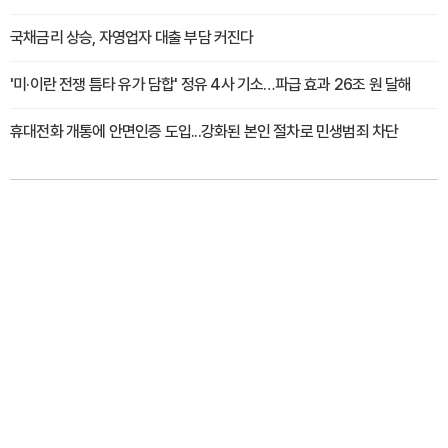
국채금리 상승, 자영업자 대출 부담 커진다
'미·이란 전쟁 틈타 유가 담합' 정유 4사 기소…파급 효과 26조 원 달해
휴대전화 개통에 안면인증 도입...강화된 본인 절차로 민생범죄 차단