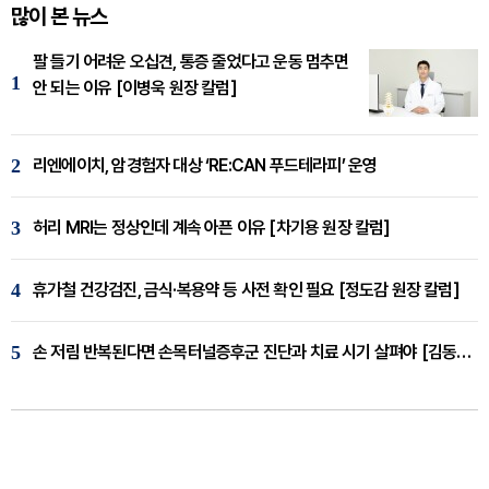
많이 본 뉴스
팔 들기 어려운 오십견, 통증 줄었다고 운동 멈추면
1
안 되는 이유 [이병욱 원장 칼럼]
2
리엔에이치, 암경험자 대상 ‘RE:CAN 푸드테라피’ 운영
3
허리 MRI는 정상인데 계속 아픈 이유 [차기용 원장 칼럼]
4
휴가철 건강검진, 금식·복용약 등 사전 확인 필요 [정도감 원장 칼럼]
5
손 저림 반복된다면 손목터널증후군 진단과 치료 시기 살펴야 [김동현 원장 칼럼]