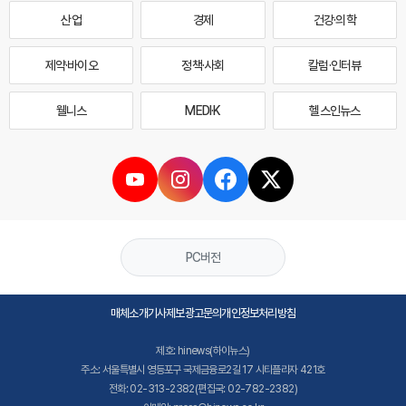
산업
경제
건강·의학
제약·바이오
정책·사회
칼럼·인터뷰
웰니스
MEDI·K
헬스인뉴스
PC버전
매체소개
기사제보
광고문의
개인정보처리방침
제호: hinews(하이뉴스)
주소: 서울특별시 영등포구 국제금융로2길 17 시티플라자 421호
전화: 02-313-2382(편집국: 02-782-2382)