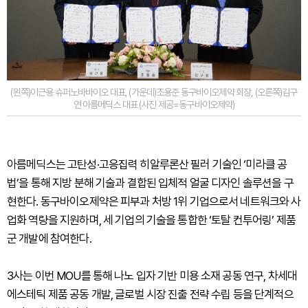
(왼쪽)이근용 슈퍼노바바이오 대표, (가운데)조용준 동구바이오제약 회장, (오른쪽)김구
연 아름메딕스 대표 (사진 제공=동구바이오제약)
아름메딕스는 고탄성·고응집력 히알루론산 필러 기술인 ‘미라클 공
법’을 통해 지방 분해 기술과 결합된 입체적 얼굴 디자인 솔루션을 구
현한다. 동구바이오제약은 피부과 처방 1위 기업으로서 네트워크와 사
업화 역량을 지원하며, 세 기업의 기술을 통합한 ‘토탈 컨투어링’ 제품
군 개발에 참여한다.
3사는 이번 MOU를 통해 나노 입자 기반 미용 소재 공동 연구, 차세대
에스테틱 제품 공동 개발, 글로벌 시장 진출 전략 수립 등을 단계적으