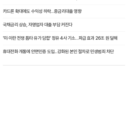
카드론 확대에도 수익성 하락…중금리대출 영향
국채금리 상승, 자영업자 대출 부담 커진다
'미·이란 전쟁 틈타 유가 담합' 정유 4사 기소…파급 효과 26조 원 달해
휴대전화 개통에 안면인증 도입...강화된 본인 절차로 민생범죄 차단