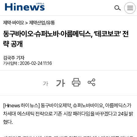
제약·바이오 > 제약산업/유통
동구바이오·슈퍼노바·아름메딕스, ‘데코보코’ 전
략 공개
김국주 기자
기사입력 : 2026-02-24 11:16
가
가
[Hinews 하이뉴스] 동구바이오제약, 슈퍼노바바이오, 아름메딕스가
차세대 에스테틱 전략으로 기존 시장 패러다임을 바꾸겠다고 24일 밝
혔다.