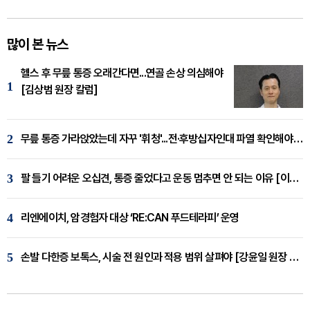
많이 본 뉴스
헬스 후 무릎 통증 오래간다면...연골 손상 의심해야
1
[김상범 원장 칼럼]
2
무릎 통증 가라앉았는데 자꾸 '휘청'...전·후방십자인대 파열 확인해야 [곽우경 원장 칼럼]
3
팔 들기 어려운 오십견, 통증 줄었다고 운동 멈추면 안 되는 이유 [이병욱 원장 칼럼]
4
리엔에이치, 암경험자 대상 ‘RE:CAN 푸드테라피’ 운영
5
손발 다한증 보톡스, 시술 전 원인과 적용 범위 살펴야 [강윤일 원장 칼럼]