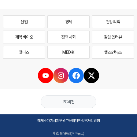
산업
경제
건강·의학
제약·바이오
정책·사회
칼럼·인터뷰
웰니스
MEDI·K
헬스인뉴스
PC버전
매체소개
기사제보
광고문의
개인정보처리방침
제호: hinews(하이뉴스)