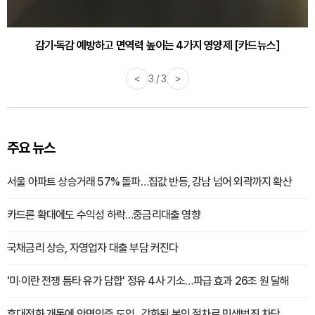
감기·독감 예방하고 면역력 높이는 4가지 영양제 [카드뉴스]
<
3 / 3
>
주요 뉴스
서울 아파트 상승거래 57% 돌파…집값 반등, 강남 넘어 외곽까지 확산
카드론 확대에도 수익성 하락…중금리대출 영향
국채금리 상승, 자영업자 대출 부담 커진다
'미·이란 전쟁 틈타 유가 담합' 정유 4사 기소…파급 효과 26조 원 달해
휴대전화 개통에 안면인증 도입...강화된 본인 절차로 민생범죄 차단