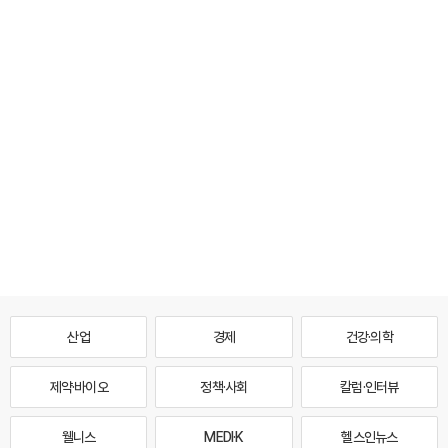
산업
경제
건강·의학
제약·바이오
정책·사회
칼럼·인터뷰
웰니스
MEDI·K
헬스인뉴스