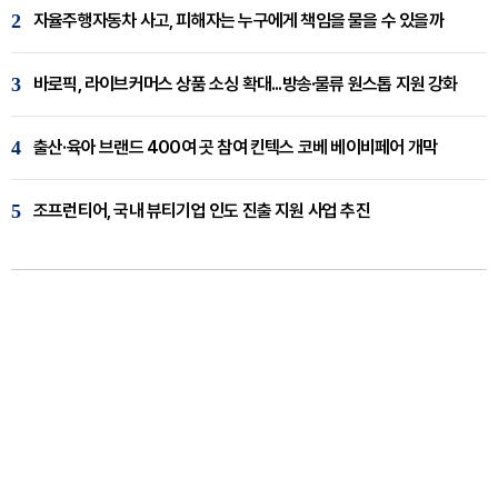
2
자율주행자동차 사고, 피해자는 누구에게 책임을 물을 수 있을까
3
바로픽, 라이브커머스 상품 소싱 확대...방송·물류 원스톱 지원 강화
4
출산·육아 브랜드 400여 곳 참여 킨텍스 코베 베이비페어 개막
5
조프런티어, 국내 뷰티기업 인도 진출 지원 사업 추진