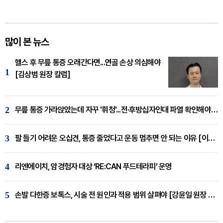
많이 본 뉴스
헬스 후 무릎 통증 오래간다면...연골 손상 의심해야
1
[김상범 원장 칼럼]
2
무릎 통증 가라앉았는데 자꾸 '휘청'...전·후방십자인대 파열 확인해야 [곽우경 원장 칼럼]
3
팔 들기 어려운 오십견, 통증 줄었다고 운동 멈추면 안 되는 이유 [이병욱 원장 칼럼]
4
리엔에이치, 암경험자 대상 ‘RE:CAN 푸드테라피’ 운영
5
손발 다한증 보톡스, 시술 전 원인과 적용 범위 살펴야 [강윤일 원장 칼럼]