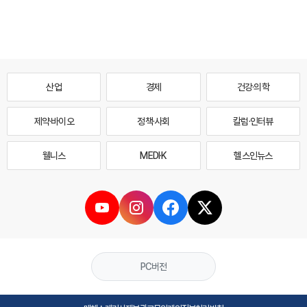
산업
경제
건강·의학
제약·바이오
정책·사회
칼럼·인터뷰
웰니스
MEDI·K
헬스인뉴스
PC버전