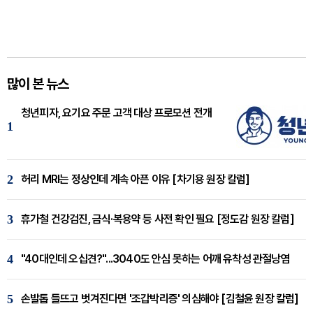
많이 본 뉴스
청년피자, 요기요 주문 고객 대상 프로모션 전개
1
2
허리 MRI는 정상인데 계속 아픈 이유 [차기용 원장 칼럼]
3
휴가철 건강검진, 금식·복용약 등 사전 확인 필요 [정도감 원장 칼럼]
4
"40대인데 오십견?"...3040도 안심 못하는 어깨 유착성 관절낭염
5
손발톱 들뜨고 벗겨진다면 '조갑박리증' 의심해야 [김철윤 원장 칼럼]