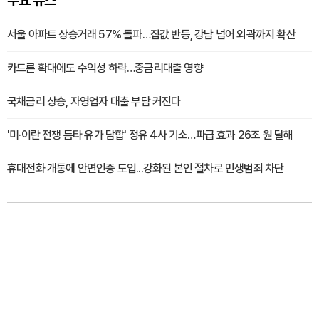
주요 뉴스
서울 아파트 상승거래 57% 돌파…집값 반등, 강남 넘어 외곽까지 확산
카드론 확대에도 수익성 하락…중금리대출 영향
국채금리 상승, 자영업자 대출 부담 커진다
'미·이란 전쟁 틈타 유가 담합' 정유 4사 기소…파급 효과 26조 원 달해
휴대전화 개통에 안면인증 도입...강화된 본인 절차로 민생범죄 차단