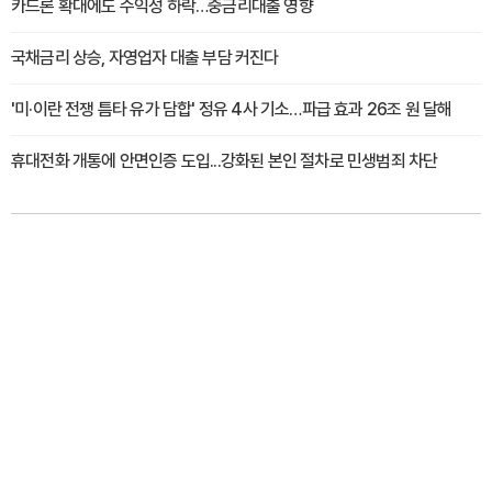
카드론 확대에도 수익성 하락…중금리대출 영향
국채금리 상승, 자영업자 대출 부담 커진다
'미·이란 전쟁 틈타 유가 담합' 정유 4사 기소…파급 효과 26조 원 달해
휴대전화 개통에 안면인증 도입...강화된 본인 절차로 민생범죄 차단