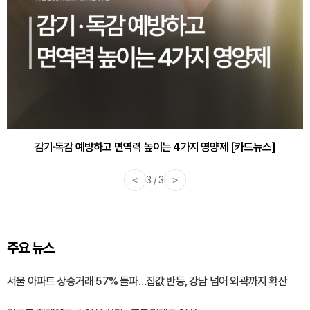
감기·독감 예방하고 면역력 높이는 4가지 영양제 [카드뉴스]
<
3 / 3
>
주요 뉴스
서울 아파트 상승거래 57% 돌파…집값 반등, 강남 넘어 외곽까지 확산