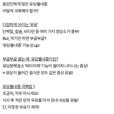
동양인에게 많은 유당불내증
어떻게 극복해야 할까?
다양하게 쓰이는 '우유'
단백질, 칼슘, 비타민 등 여러 가지 영양소가 풍부!
But, 먹기만 하면 부글부글?
'유당불내증' 가능성 up!
부글부글 끓는 배, 유당불내증이란?
유당분해효소 '락타아제' 기능이 떨어져 나타나는 증상!
※ 유당이 들어간 음식은 모두 같은 증상 유발!
유당불내증 극복법 1
조금씩, 자주 마시세요!
식사 후 적은 양의 우유를 마셔 장내 내성을 유발!
단, 따뜻한 우유가 제격!