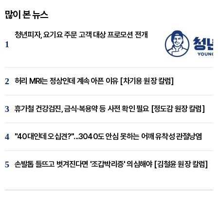
많이 본 뉴스
청년피자, 요기요 주문 고객 대상 프로모션 전개
1
2
허리 MRI는 정상인데 계속 아픈 이유 [차기용 원장 칼럼]
3
휴가철 건강검진, 금식·복용약 등 사전 확인 필요 [정도감 원장 칼럼]
4
"40대인데 오십견?"...3040도 안심 못하는 어깨 유착성 관절낭염
5
손발톱 들뜨고 벗겨진다면 '조갑박리증' 의심해야 [김철윤 원장 칼럼]