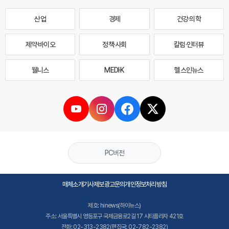
산업
경제
건강·의학
제약·바이오
정책·사회
칼럼·인터뷰
웰니스
MEDI·K
헬스인뉴스
PC버전
매체소개
기사제보
광고문의
개인정보처리방침
제호: hinews(하이뉴스)
주소: 서울특별시 영등포구 국제금융로2길 17 시티플라자 421호
전화: 02-313-2382(편집국: 02-782-2382)