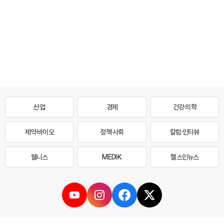
산업
경제
건강·의학
제약·바이오
정책·사회
칼럼·인터뷰
웰니스
MEDI·K
헬스인뉴스