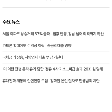
주요 뉴스
서울 아파트 상승거래 57% 돌파…집값 반등, 강남 넘어 외곽까지 확산
카드론 확대에도 수익성 하락…중금리대출 영향
국채금리 상승, 자영업자 대출 부담 커진다
'미·이란 전쟁 틈타 유가 담합' 정유 4사 기소…파급 효과 26조 원 달해
휴대전화 개통에 안면인증 도입...강화된 본인 절차로 민생범죄 차단