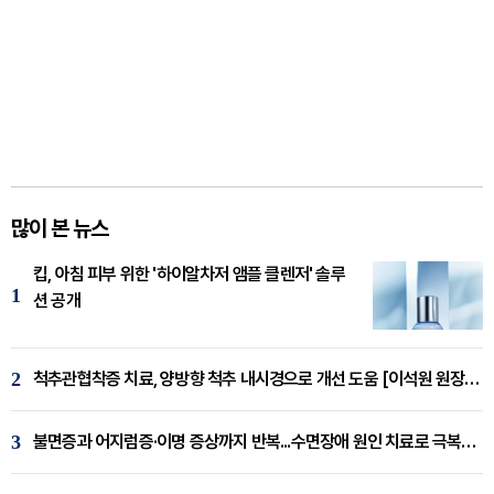
많이 본 뉴스
킵, 아침 피부 위한 '하이알차저 앰플 클렌저' 솔루
1
션 공개
2
척추관협착증 치료, 양방향 척추 내시경으로 개선 도움 [이석원 원장 칼럼]
3
불면증과 어지럼증·이명 증상까지 반복...수면장애 원인 치료로 극복해야