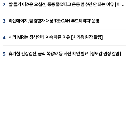
2
팔 들기 어려운 오십견, 통증 줄었다고 운동 멈추면 안 되는 이유 [이병욱 원장 칼럼]
3
리엔에이치, 암경험자 대상 ‘RE:CAN 푸드테라피’ 운영
4
허리 MRI는 정상인데 계속 아픈 이유 [차기용 원장 칼럼]
5
휴가철 건강검진, 금식·복용약 등 사전 확인 필요 [정도감 원장 칼럼]