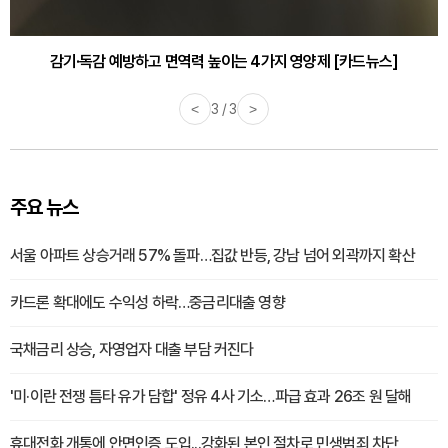
감기·독감 예방하고 면역력 높이는 4가지 영양제 [카드뉴스]
<
3 / 3
>
주요 뉴스
서울 아파트 상승거래 57% 돌파…집값 반등, 강남 넘어 외곽까지 확산
카드론 확대에도 수익성 하락…중금리대출 영향
국채금리 상승, 자영업자 대출 부담 커진다
'미·이란 전쟁 틈타 유가 담합' 정유 4사 기소…파급 효과 26조 원 달해
휴대전화 개통에 안면인증 도입...강화된 본인 절차로 민생범죄 차단