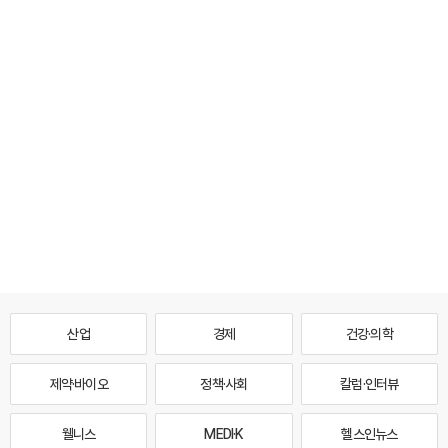
산업
경제
건강·의학
제약·바이오
정책·사회
칼럼·인터뷰
웰니스
MEDI·K
헬스인뉴스