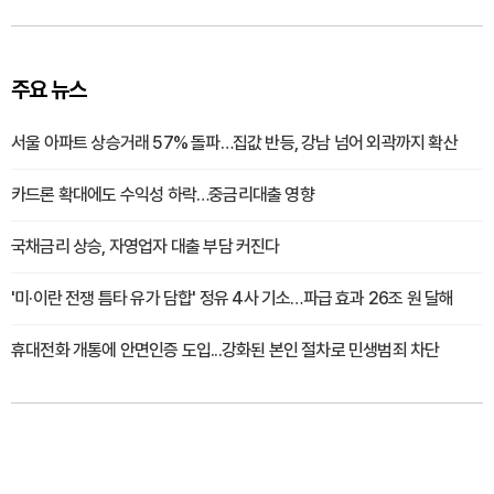
주요 뉴스
서울 아파트 상승거래 57% 돌파…집값 반등, 강남 넘어 외곽까지 확산
카드론 확대에도 수익성 하락…중금리대출 영향
국채금리 상승, 자영업자 대출 부담 커진다
'미·이란 전쟁 틈타 유가 담합' 정유 4사 기소…파급 효과 26조 원 달해
휴대전화 개통에 안면인증 도입...강화된 본인 절차로 민생범죄 차단