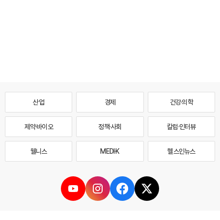
산업
경제
건강·의학
제약·바이오
정책·사회
칼럼·인터뷰
웰니스
MEDI·K
헬스인뉴스