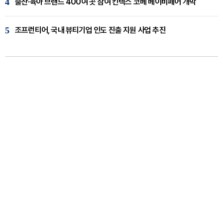
4
출산·육아 브랜드 400여 곳 참여 킨텍스 코베 베이비페어 개막
5
조프런티어, 국내 뷰티기업 인도 진출 지원 사업 추진