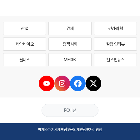
산업
경제
건강·의학
제약·바이오
정책·사회
칼럼·인터뷰
웰니스
MEDI·K
헬스인뉴스
PC버전
매체소개
기사제보
광고문의
개인정보처리방침