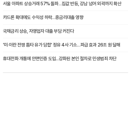
서울 아파트 상승거래 57% 돌파…집값 반등, 강남 넘어 외곽까지 확산
카드론 확대에도 수익성 하락…중금리대출 영향
국채금리 상승, 자영업자 대출 부담 커진다
'미·이란 전쟁 틈타 유가 담합' 정유 4사 기소…파급 효과 26조 원 달해
휴대전화 개통에 안면인증 도입...강화된 본인 절차로 민생범죄 차단