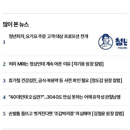
많이 본 뉴스
청년피자, 요기요 주문 고객 대상 프로모션 전개
1
2
허리 MRI는 정상인데 계속 아픈 이유 [차기용 원장 칼럼]
3
휴가철 건강검진, 금식·복용약 등 사전 확인 필요 [정도감 원장 칼럼]
4
"40대인데 오십견?"...3040도 안심 못하는 어깨 유착성 관절낭염
5
손발톱 들뜨고 벗겨진다면 '조갑박리증' 의심해야 [김철윤 원장 칼럼]