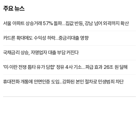
주요 뉴스
서울 아파트 상승거래 57% 돌파…집값 반등, 강남 넘어 외곽까지 확산
카드론 확대에도 수익성 하락…중금리대출 영향
국채금리 상승, 자영업자 대출 부담 커진다
'미·이란 전쟁 틈타 유가 담합' 정유 4사 기소…파급 효과 26조 원 달해
휴대전화 개통에 안면인증 도입...강화된 본인 절차로 민생범죄 차단