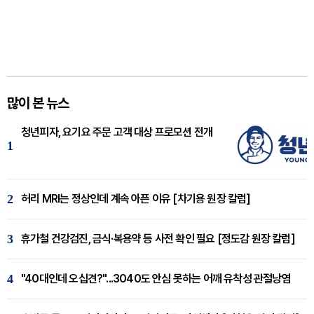
많이 본 뉴스
청년피자, 요기요 주문 고객 대상 프로모션 전개
1
2
허리 MRI는 정상인데 계속 아픈 이유 [차기용 원장 칼럼]
3
휴가철 건강검진, 금식·복용약 등 사전 확인 필요 [정도감 원장 칼럼]
4
"40대인데 오십견?"...3040도 안심 못하는 어깨 유착성 관절낭염