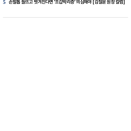
5
손발톱 들뜨고 벗겨진다면 '조갑박리증' 의심해야 [김철윤 원장 칼럼]