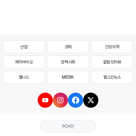
산업
경제
건강·의학
제약·바이오
정책·사회
칼럼·인터뷰
웰니스
MEDI·K
헬스인뉴스
PC버전