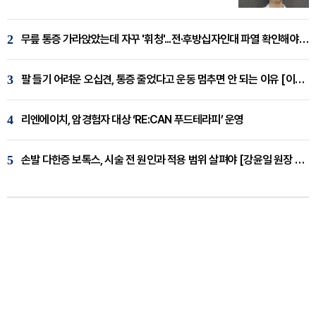
2
무릎 통증 가라앉았는데 자꾸 '휘청'...전·후방십자인대 파열 확인해야 [곽우경 원장 칼럼]
3
팔 들기 어려운 오십견, 통증 줄었다고 운동 멈추면 안 되는 이유 [이병욱 원장 칼럼]
4
리엔에이치, 암경험자 대상 ‘RE:CAN 푸드테라피’ 운영
5
손발 다한증 보톡스, 시술 전 원인과 적용 범위 살펴야 [강윤일 원장 칼럼]