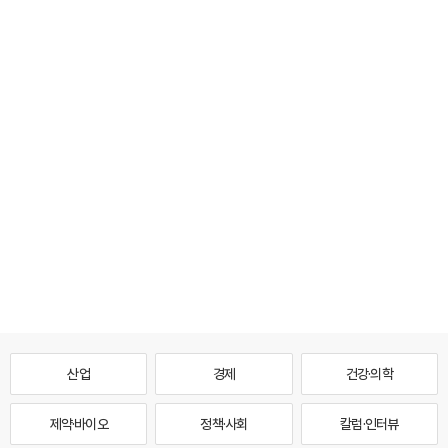
산업
경제
건강·의학
제약·바이오
정책·사회
칼럼·인터뷰