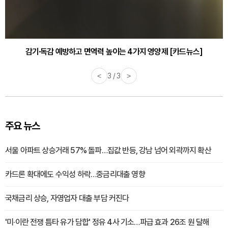
감기·독감 예방하고 면역력 높이는 4가지 영양제 [카드뉴스]
<
3 / 3
>
주요 뉴스
서울 아파트 상승거래 57% 돌파…집값 반등, 강남 넘어 외곽까지 확산
카드론 확대에도 수익성 하락…중금리대출 영향
국채금리 상승, 자영업자 대출 부담 커진다
'미·이란 전쟁 틈타 유가 담합' 정유 4사 기소…파급 효과 26조 원 달해