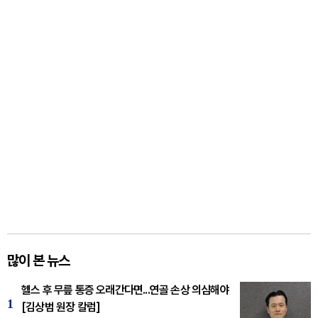
많이 본 뉴스
헬스 후 무릎 통증 오래간다면...연골 손상 의심해야
1
[김상범 원장 칼럼]