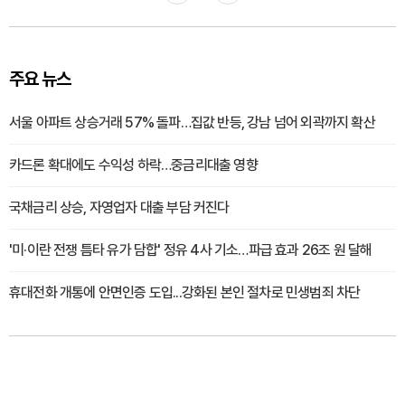
주요 뉴스
서울 아파트 상승거래 57% 돌파…집값 반등, 강남 넘어 외곽까지 확산
카드론 확대에도 수익성 하락…중금리대출 영향
국채금리 상승, 자영업자 대출 부담 커진다
'미·이란 전쟁 틈타 유가 담합' 정유 4사 기소…파급 효과 26조 원 달해
휴대전화 개통에 안면인증 도입...강화된 본인 절차로 민생범죄 차단