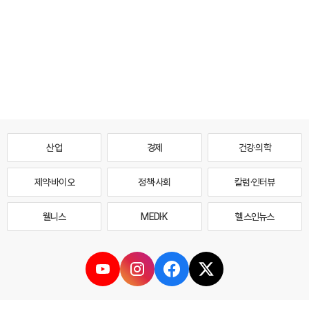
산업
경제
건강·의학
제약·바이오
정책·사회
칼럼·인터뷰
웰니스
MEDI·K
헬스인뉴스