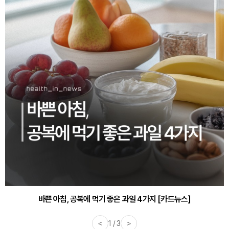
바쁜 아침, 공복에 먹기 좋은 과일 4가지 [카드뉴스]
<
1 / 3
>