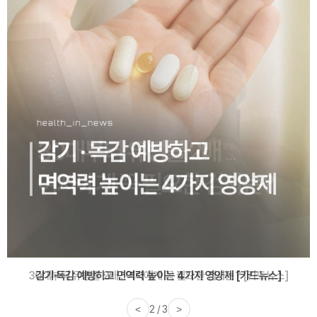
감기·독감 예방하고 면역력 높이는 4가지 영양제 [카드뉴스]
<
3 / 3
>