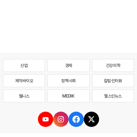
산업
경제
건강·의학
제약·바이오
정책·사회
칼럼·인터뷰
웰니스
MEDI·K
헬스인뉴스