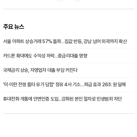
주요 뉴스
서울 아파트 상승거래 57% 돌파…집값 반등, 강남 넘어 외곽까지 확산
카드론 확대에도 수익성 하락…중금리대출 영향
국채금리 상승, 자영업자 대출 부담 커진다
'미·이란 전쟁 틈타 유가 담합' 정유 4사 기소…파급 효과 26조 원 달해
휴대전화 개통에 안면인증 도입...강화된 본인 절차로 민생범죄 차단