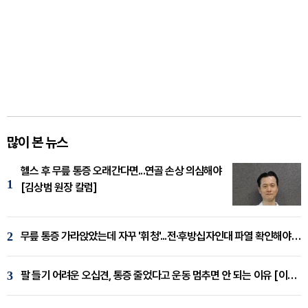
많이 본 뉴스
헬스 후 무릎 통증 오래간다면...연골 손상 의심해야
1
[김상범 원장 칼럼]
2
무릎 통증 가라앉았는데 자꾸 '휘청'...전·후방십자인대 파열 확인해야 [곽우경 원장 칼럼]
3
팔 들기 어려운 오십견, 통증 줄었다고 운동 멈추면 안 되는 이유 [이병욱 원장 칼럼]