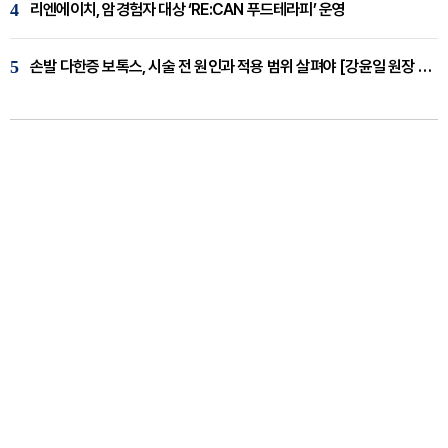
4
리엔에이치, 암경험자 대상 ‘RE:CAN 푸드테라피’ 운영
5
손발 다한증 보톡스, 시술 전 원인과 적용 범위 살펴야 [강윤일 원장 칼럼]