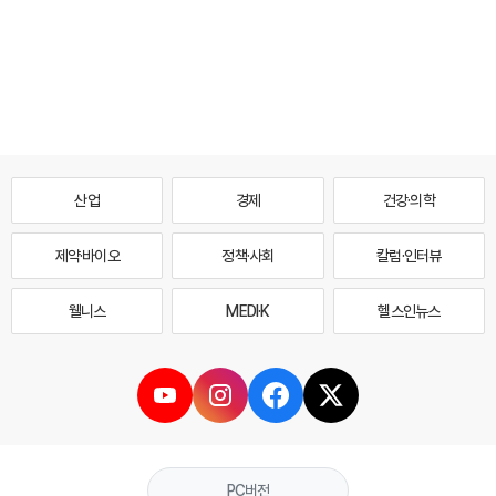
산업
경제
건강·의학
제약·바이오
정책·사회
칼럼·인터뷰
웰니스
MEDI·K
헬스인뉴스
PC버전