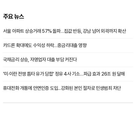
주요 뉴스
서울 아파트 상승거래 57% 돌파…집값 반등, 강남 넘어 외곽까지 확산
카드론 확대에도 수익성 하락…중금리대출 영향
국채금리 상승, 자영업자 대출 부담 커진다
'미·이란 전쟁 틈타 유가 담합' 정유 4사 기소…파급 효과 26조 원 달해
휴대전화 개통에 안면인증 도입...강화된 본인 절차로 민생범죄 차단