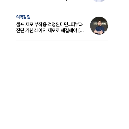
의 원리와 선택 기준 [길건 원장 칼럼]
의학칼럼
셀프 제모 부작용 걱정된다면...피부과
진단 거친 레이저 제모로 해결해야 [변
준석 원장 칼럼]