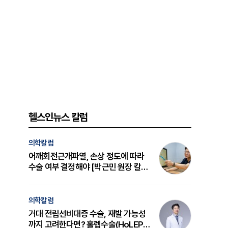
헬스인뉴스 칼럼
의학칼럼
어깨회전근개파열, 손상 정도에 따라
수술 여부 결정해야 [박근민 원장 칼
럼]
의학칼럼
거대 전립선비대증 수술, 재발 가능성
까지 고려한다면? 홀렙수술(HoLEP)