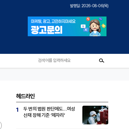
발행일: 2026-08-06(목)
헤드라인
두 번의 법원 판단에도…여성
1
산재 장해 기준 ‘제자리’