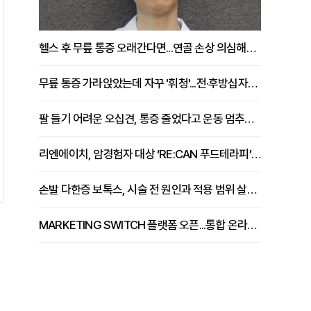
헬스 후 무릎 통증 오래간다면...연골 손상 의심해야 [김상범 원장 칼럼]
무릎 통증 가라앉았는데 자꾸 '휘청'...전·후방십자인대 파열 확인해야 [곽우경 원장 칼럼]
팔 들기 어려운 오십견, 통증 줄었다고 운동 멈추면 안 되는 이유 [이병욱 원장 칼럼]
리엔에이치, 암경험자 대상 ‘RE:CAN 푸드테라피’ 운영
손발 다한증 보톡스, 시술 전 원인과 적용 범위 살펴야 [강윤일 원장 칼럼]
MARKETING SWITCH 플랫폼 오픈...통합 온라인 마케팅 서비스 확대