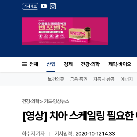
기사제보
[영상] 치아 스케일링 필요한 
전체
산업
경제
건강·의학
제약·바이오
보건의료
금융·증권
자동차·항공
에너지
건강·의학 > 카드·영상뉴스
[영상] 치아 스케일링 필요한
하수지 기자
기사입력 :
2020-10-12 14:33