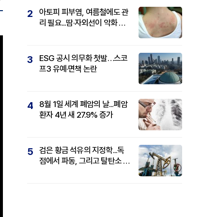
아토피 피부염, 여름철에도 관
2
리 필요...땀·자외선이 악화 요
인
ESG 공시 의무화 첫발…스코
3
프3 유예·면책 논란
8월 1일 세계 폐암의 날...폐암
4
환자 4년 새 27.9% 증가
검은 황금 석유의 지정학...독
5
점에서 파동, 그리고 탈탄소 패
권까지