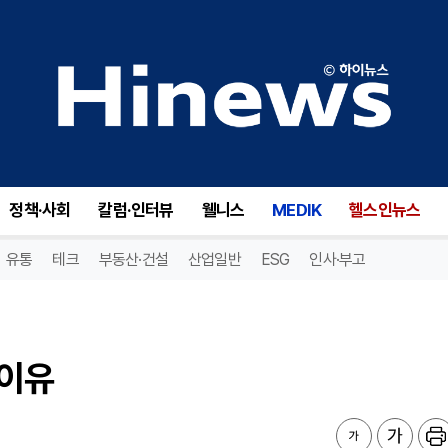
이유
정책·사회
칼럼·인터뷰
웰니스
MEDIK
헬스인뉴스
유통
테크
부동산·건설
산업일반
ESG
인사·부고
 이유