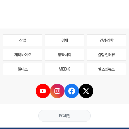
산업
경제
건강·의학
제약·바이오
정책·사회
칼럼·인터뷰
웰니스
MEDI·K
헬스인뉴스
PC버전