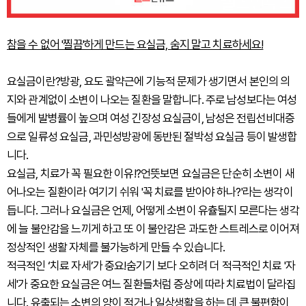
참을 수 없어 '찔끔'하게 만드는 요실금, 숨지 말고 치료하세요!
요실금이란?
방광, 요도 괄약근에 기능적 문제가 생기면서 본인의 의
지와 관계없이 소변이 나오는 질환을 말합니다. 주로 남성보다는 여성
들에게 발병률이 높으며 여성 긴장성 요실금이, 남성은 전립선비대증
으로 일류성 요실금, 과민성방광에 동반된 절박성 요실금 등이 발생합
니다.
요실금, 치료가 꼭 필요한 이유!?
언뜻보면 요실금은 단순히 소변이 새
어나오는 질환이라 여기기 쉬워 '꼭 치료를 받아야 하나?'라는 생각이
듭니다. 그러나 요실금은 언제, 어떻게 소변이 유츌될지 모른다는 생각
에 늘 불안감을 느끼게 하고 또 이 불안감은 과도한 스트레스로 이어져
정상적인 생활 자체를 불가능하게 만들 수 있습니다.
적극적인 ‘치료 자세’가 중요!
숨기기 보다 오히려 더 적극적인 치료 '자
세'가 중요한 요실금은 여느 질환들처럼 증상에 따라 치료법이 달라집
니다. 유출되는 소변의 양이 적거나 일상생활을 하는 데 큰 불편함이