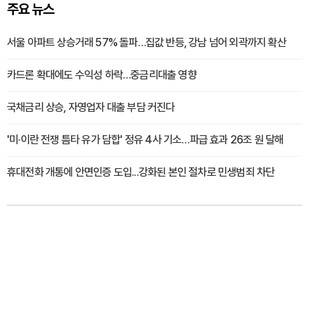
주요 뉴스
서울 아파트 상승거래 57% 돌파…집값 반등, 강남 넘어 외곽까지 확산
카드론 확대에도 수익성 하락…중금리대출 영향
국채금리 상승, 자영업자 대출 부담 커진다
'미·이란 전쟁 틈타 유가 담합' 정유 4사 기소…파급 효과 26조 원 달해
휴대전화 개통에 안면인증 도입...강화된 본인 절차로 민생범죄 차단