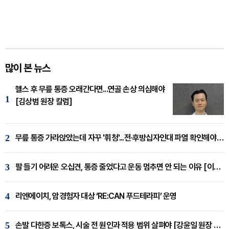
많이 본 뉴스
헬스 후 무릎 통증 오래간다면...연골 손상 의심해야
1
[김상범 원장 칼럼]
2
무릎 통증 가라앉았는데 자꾸 '휘청'...전·후방십자인대 파열 확인해야 [곽우경 원장 칼럼]
3
팔 들기 어려운 오십견, 통증 줄었다고 운동 멈추면 안 되는 이유 [이병욱 원장 칼럼]
4
리엔에이치, 암경험자 대상 ‘RE:CAN 푸드테라피’ 운영
5
손발 다한증 보톡스, 시술 전 원인과 적용 범위 살펴야 [강윤일 원장 칼럼]