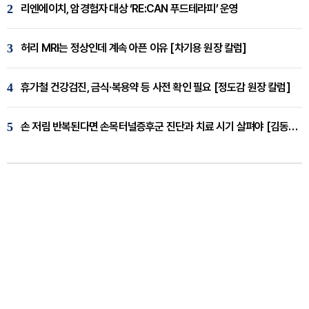
2
리엔에이치, 암경험자 대상 ‘RE:CAN 푸드테라피’ 운영
3
허리 MRI는 정상인데 계속 아픈 이유 [차기용 원장 칼럼]
4
휴가철 건강검진, 금식·복용약 등 사전 확인 필요 [정도감 원장 칼럼]
5
손 저림 반복된다면 손목터널증후군 진단과 치료 시기 살펴야 [김동현 원장 칼럼]