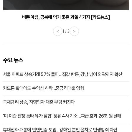
바쁜 아침, 공복에 먹기 좋은 과일 4가지 [카드뉴스]
<
1 / 3
>
주요 뉴스
서울 아파트 상승거래 57% 돌파…집값 반등, 강남 넘어 외곽까지 확산
카드론 확대에도 수익성 하락…중금리대출 영향
국채금리 상승, 자영업자 대출 부담 커진다
'미·이란 전쟁 틈타 유가 담합' 정유 4사 기소…파급 효과 26조 원 달해
휴대전화 개통에 안면인증 도입...강화된 본인 절차로 민생범죄 차단