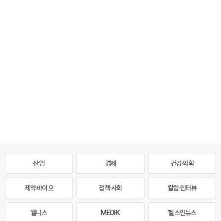
산업
경제
건강·의학
제약·바이오
정책·사회
칼럼·인터뷰
웰니스
MEDI·K
헬스인뉴스