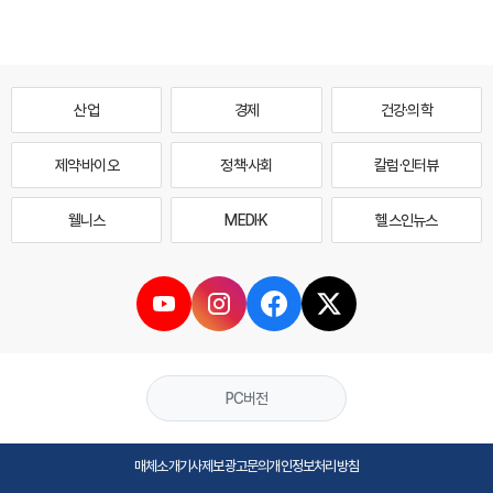
산업
경제
건강·의학
제약·바이오
정책·사회
칼럼·인터뷰
웰니스
MEDI·K
헬스인뉴스
PC버전
매체소개
기사제보
광고문의
개인정보처리방침