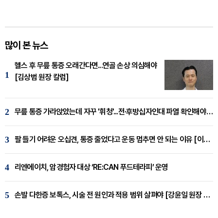
많이 본 뉴스
헬스 후 무릎 통증 오래간다면...연골 손상 의심해야
1
[김상범 원장 칼럼]
2
무릎 통증 가라앉았는데 자꾸 '휘청'...전·후방십자인대 파열 확인해야 [곽우경 원장 칼럼]
3
팔 들기 어려운 오십견, 통증 줄었다고 운동 멈추면 안 되는 이유 [이병욱 원장 칼럼]
4
리엔에이치, 암경험자 대상 ‘RE:CAN 푸드테라피’ 운영
5
손발 다한증 보톡스, 시술 전 원인과 적용 범위 살펴야 [강윤일 원장 칼럼]