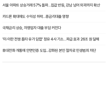
서울 아파트 상승거래 57% 돌파…집값 반등, 강남 넘어 외곽까지 확산
카드론 확대에도 수익성 하락…중금리대출 영향
국채금리 상승, 자영업자 대출 부담 커진다
'미·이란 전쟁 틈타 유가 담합' 정유 4사 기소…파급 효과 26조 원 달해
휴대전화 개통에 안면인증 도입...강화된 본인 절차로 민생범죄 차단