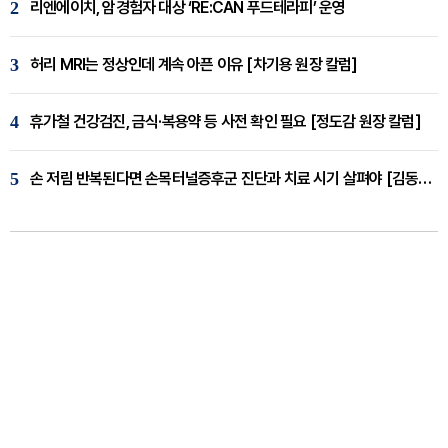
2
리엔에이치, 암경험자 대상 ‘RE:CAN 푸드테라피’ 운영
3
허리 MRI는 정상인데 계속 아픈 이유 [차기용 원장 칼럼]
4
휴가철 건강검진, 금식·복용약 등 사전 확인 필요 [정도감 원장 칼럼]
5
손 저림 반복된다면 손목터널증후군 진단과 치료 시기 살펴야 [김동현 원장 칼럼]