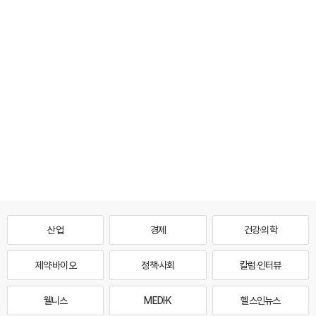
산업
경제
건강·의학
제약·바이오
정책·사회
칼럼·인터뷰
웰니스
MEDI·K
헬스인뉴스