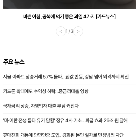
바쁜 아침, 공복에 먹기 좋은 과일 4가지 [카드뉴스]
<
1 / 3
>
주요 뉴스
서울 아파트 상승거래 57% 돌파…집값 반등, 강남 넘어 외곽까지 확산
카드론 확대에도 수익성 하락…중금리대출 영향
국채금리 상승, 자영업자 대출 부담 커진다
'미·이란 전쟁 틈타 유가 담합' 정유 4사 기소…파급 효과 26조 원 달해
휴대전화 개통에 안면인증 도입...강화된 본인 절차로 민생범죄 차단