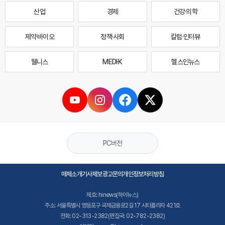
산업
경제
건강·의학
제약·바이오
정책·사회
칼럼·인터뷰
웰니스
MEDI·K
헬스인뉴스
PC버전
매체소개
기사제보
광고문의
개인정보처리방침
제호: hinews(하이뉴스)
주소: 서울특별시 영등포구 국제금융로2길 17 시티플라자 421호
전화: 02-313-2382(편집국: 02-782-2382)