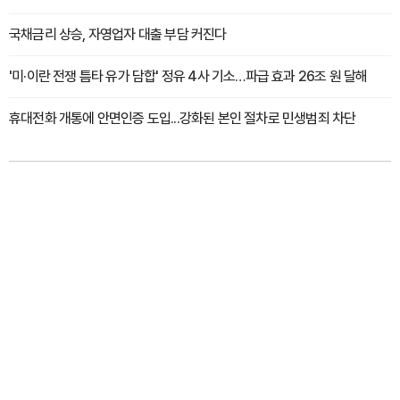
국채금리 상승, 자영업자 대출 부담 커진다
'미·이란 전쟁 틈타 유가 담합' 정유 4사 기소…파급 효과 26조 원 달해
휴대전화 개통에 안면인증 도입...강화된 본인 절차로 민생범죄 차단