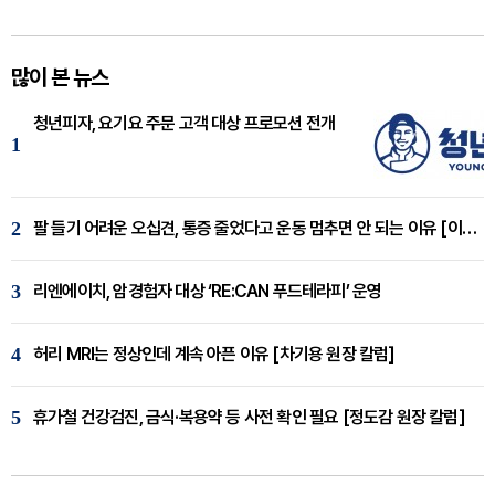
많이 본 뉴스
청년피자, 요기요 주문 고객 대상 프로모션 전개
1
2
팔 들기 어려운 오십견, 통증 줄었다고 운동 멈추면 안 되는 이유 [이병욱 원장 칼럼]
3
리엔에이치, 암경험자 대상 ‘RE:CAN 푸드테라피’ 운영
4
허리 MRI는 정상인데 계속 아픈 이유 [차기용 원장 칼럼]
5
휴가철 건강검진, 금식·복용약 등 사전 확인 필요 [정도감 원장 칼럼]