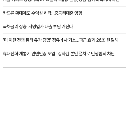
카드론 확대에도 수익성 하락…중금리대출 영향
국채금리 상승, 자영업자 대출 부담 커진다
'미·이란 전쟁 틈타 유가 담합' 정유 4사 기소…파급 효과 26조 원 달해
휴대전화 개통에 안면인증 도입...강화된 본인 절차로 민생범죄 차단