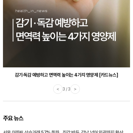
감기·독감 예방하고 면역력 높이는 4가지 영양제 [카드뉴스]
<
3 / 3
>
주요 뉴스
서울 아파트 상승거래 57% 돌파…집값 반등, 강남 넘어 외곽까지 확산