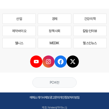
산업
경제
건강·의학
제약·바이오
정책·사회
칼럼·인터뷰
웰니스
MEDI·K
헬스인뉴스
PC버전
매체소개
기사제보
광고문의
개인정보처리방침
제호: hinews(하이뉴스)