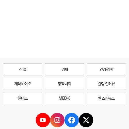
산업
경제
건강·의학
제약·바이오
정책·사회
칼럼·인터뷰
웰니스
MEDI·K
헬스인뉴스