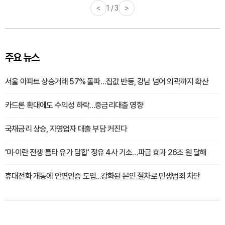
<
1 / 3
>
주요 뉴스
서울 아파트 상승거래 57% 돌파…집값 반등, 강남 넘어 외곽까지 확산
카드론 확대에도 수익성 하락…중금리대출 영향
국채금리 상승, 자영업자 대출 부담 커진다
'미·이란 전쟁 틈타 유가 담합' 정유 4사 기소…파급 효과 26조 원 달해
휴대전화 개통에 안면인증 도입...강화된 본인 절차로 민생범죄 차단