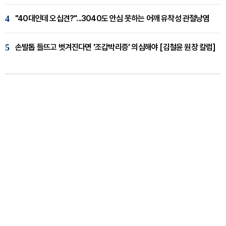
4
"40대인데 오십견?"...3040도 안심 못하는 어깨 유착성 관절낭염
5
손발톱 들뜨고 벗겨진다면 '조갑박리증' 의심해야 [김철윤 원장 칼럼]