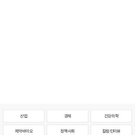
산업
경제
건강·의학
제약·바이오
정책·사회
칼럼·인터뷰