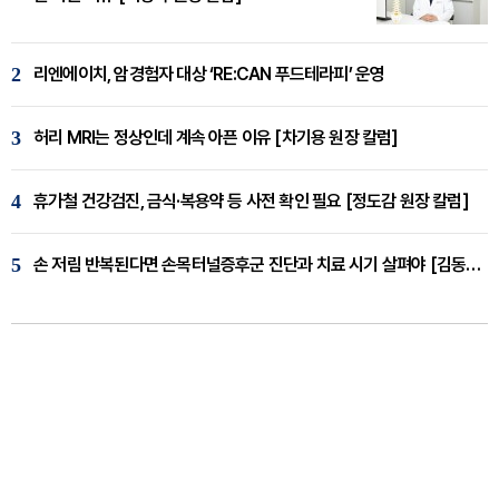
2
리엔에이치, 암경험자 대상 ‘RE:CAN 푸드테라피’ 운영
3
허리 MRI는 정상인데 계속 아픈 이유 [차기용 원장 칼럼]
4
휴가철 건강검진, 금식·복용약 등 사전 확인 필요 [정도감 원장 칼럼]
5
손 저림 반복된다면 손목터널증후군 진단과 치료 시기 살펴야 [김동현 원장 칼럼]