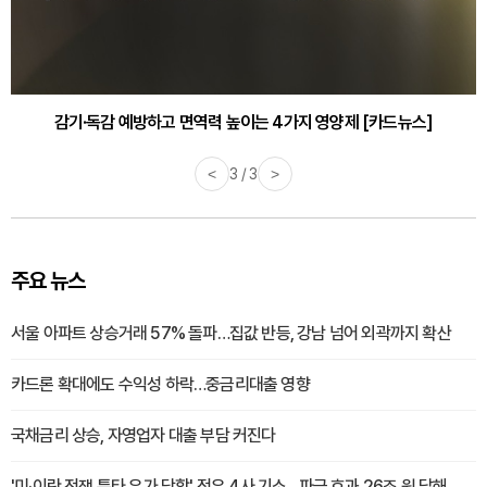
감기·독감 예방하고 면역력 높이는 4가지 영양제 [카드뉴스]
<
3 / 3
>
주요 뉴스
서울 아파트 상승거래 57% 돌파…집값 반등, 강남 넘어 외곽까지 확산
카드론 확대에도 수익성 하락…중금리대출 영향
국채금리 상승, 자영업자 대출 부담 커진다
'미·이란 전쟁 틈타 유가 담합' 정유 4사 기소…파급 효과 26조 원 달해