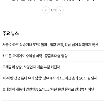
<
3 / 3
>
주요 뉴스
서울 아파트 상승거래 57% 돌파…집값 반등, 강남 넘어 외곽까지 확산
카드론 확대에도 수익성 하락…중금리대출 영향
국채금리 상승, 자영업자 대출 부담 커진다
'미·이란 전쟁 틈타 유가 담합' 정유 4사 기소…파급 효과 26조 원 달해
휴대전화 개통에 안면인증 도입...강화된 본인 절차로 민생범죄 차단