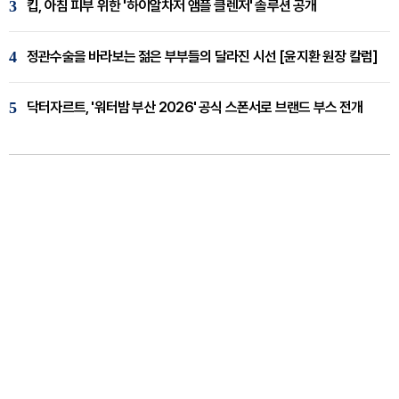
3
킵, 아침 피부 위한 '하이알차저 앰플 클렌저' 솔루션 공개
4
정관수술을 바라보는 젊은 부부들의 달라진 시선 [윤지환 원장 칼럼]
5
닥터자르트, '워터밤 부산 2026' 공식 스폰서로 브랜드 부스 전개