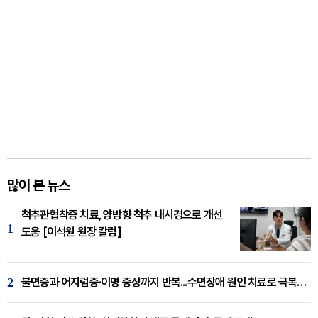
많이 본 뉴스
척추관협착증 치료, 양방향 척추 내시경으로 개선
1
도움 [이석원 원장 칼럼]
2
불면증과 어지럼증·이명 증상까지 반복...수면장애 원인 치료로 극복해야