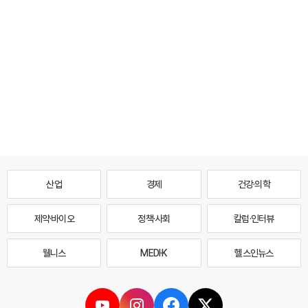
산업
경제
건강·의학
제약·바이오
정책·사회
칼럼·인터뷰
웰니스
MEDI·K
헬스인뉴스