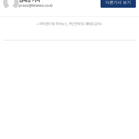
임혜정 기자
다른기사 보기
press@hinews.co.kr
<저작권자 © 하이뉴스, 무단전재 및 재배포 금지>