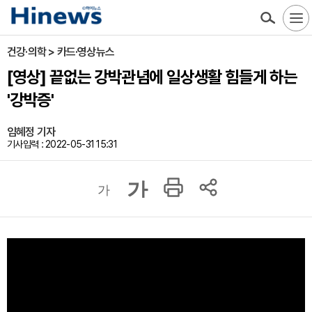
건강·의학 > 카드·영상뉴스
[영상] 끝없는 강박관념에 일상생활 힘들게 하는
'강박증'
임혜정 기자
기사입력 : 2022-05-31 15:31
가
가