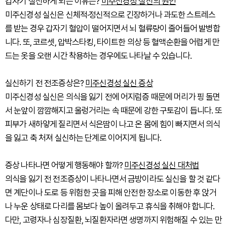
갑자기 실신하게 되는 이유는?
미주신경성 실신의 원인
미주신경성 실신은 신체적·정신적으로 긴장하거나 과도한 스트레스
를 받는 경우 갑자기 혈압이 떨어지면서 뇌 혈류량이 줄어들어 발병합
니다. 또, 코르셋, 압박스타킹, 타이트한 의상 등 혈액순환을 어렵게 만
드는 옷을 오랜 시간 착용하는 경우에도 나타날 수 있습니다.
실신하기 전 전조증상은?
미주신경성 실신 증상
미주신경성 실신은 의식을 잃기 전에 어지럼증 때문에 머리가 핑 돌면
서 눈앞이 깜깜해지고 울렁거리는 속 때문에 강한 구토감이 듭니다. 또
피부가 새하얗게 질리면서 식은땀이 나고 온 몸에 힘이 빠지면서 의식
을 잃고 축 처져 실신하는 단계로 이어지게 됩니다.
증상 나타나면 어떻게 행동해야 할까?
미주신경성 실신 대처법
의식을 잃기 전 전조증상이 나타나면서 금방이라도 실신을 할 것 같다
면 계단이나 도로 등 위험한 곳을 피해 안전한 장소로 이동한 후 앉거
나 누운 상태로 다리를 몸보다 높이 올려두고 휴식을 취해야 합니다.
다만, 고령자나 심장질환, 뇌질환자라면 생명까지 위험해질 수 있는 만