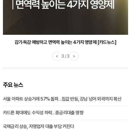
감기·독감 예방하고 면역력 높이는 4가지 영양제 [카드뉴스]
<
3 / 3
>
주요 뉴스
서울 아파트 상승거래 57% 돌파…집값 반등, 강남 넘어 외곽까지 확산
카드론 확대에도 수익성 하락…중금리대출 영향
국채금리 상승, 자영업자 대출 부담 커진다