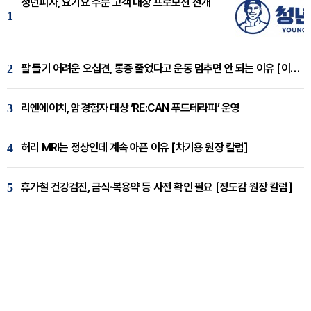
청년피자, 요기요 주문 고객 대상 프로모션 전개
1
2
팔 들기 어려운 오십견, 통증 줄었다고 운동 멈추면 안 되는 이유 [이병욱 원장 칼럼]
3
리엔에이치, 암경험자 대상 ‘RE:CAN 푸드테라피’ 운영
4
허리 MRI는 정상인데 계속 아픈 이유 [차기용 원장 칼럼]
5
휴가철 건강검진, 금식·복용약 등 사전 확인 필요 [정도감 원장 칼럼]