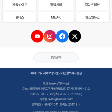
제약·바이오
정책·사회
칼럼·인터뷰
웰니스
MEDI·K
헬스인뉴스
PC버전
매체소개
기사제보
광고문의
개인정보처리방침
제호: hinews(하이뉴스)
주소: 서울특별시 영등포구 국제금융로2길 17 시티플라자 421호
전화: 02-313-2382(편집국: 02-782-2382)
이메일: press@hinews.co.kr
등록번호: 서울,아04641 | 등록일: 2017. 8. 4
Copyright by Hinews. All rights reserved.