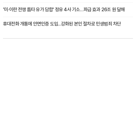
'미·이란 전쟁 틈타 유가 담합' 정유 4사 기소…파급 효과 26조 원 달해
휴대전화 개통에 안면인증 도입...강화된 본인 절차로 민생범죄 차단