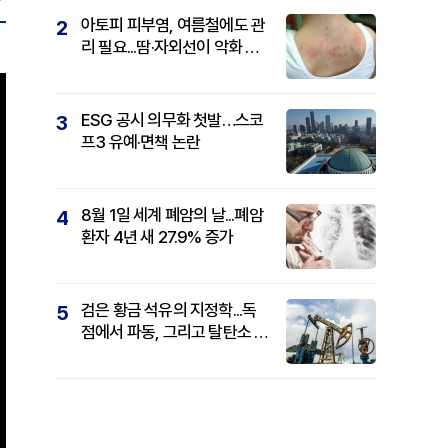
아토피 피부염, 여름철에도 관
2
리 필요...땀·자외선이 악화 요
인
ESG 공시 의무화 첫발…스코
3
프3 유예·면책 논란
8월 1일 세계 폐암의 날...폐암
4
환자 4년 새 27.9% 증가
검은 황금 석유의 지정학...독
5
점에서 파동, 그리고 탈탄소 패
권까지