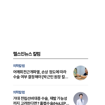
헬스인뉴스 칼럼
의학칼럼
어깨회전근개파열, 손상 정도에 따라
수술 여부 결정해야 [박근민 원장 칼
럼]
의학칼럼
거대 전립선비대증 수술, 재발 가능성
까지 고려한다면? 홀렙수술(HoLEP)