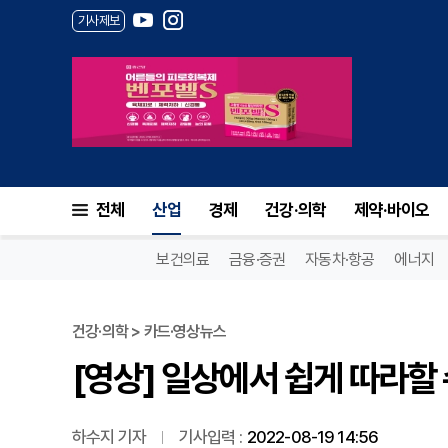
기사제보
[영상] 일상에서 쉽게 따라할 
전체
산업
경제
건강·의학
제약·바이오
보건의료
금융·증권
자동차·항공
에너지
건강·의학 > 카드·영상뉴스
[영상] 일상에서 쉽게 따라할 
하수지 기자
기사입력 :
2022-08-19 14:56