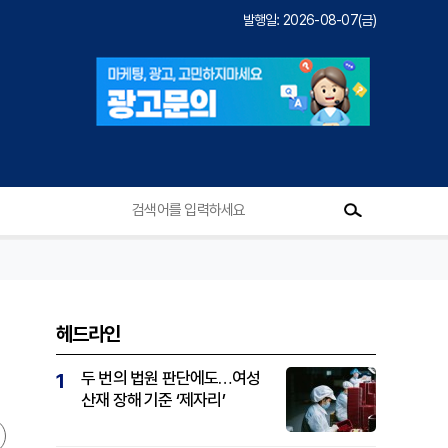
발행일: 2026-08-07(금)
헤드라인
두 번의 법원 판단에도…여성
1
산재 장해 기준 ‘제자리’