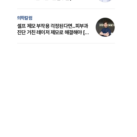
의 원리와 선택 기준 [길건 원장 칼럼]
의학칼럼
셀프 제모 부작용 걱정된다면...피부과
진단 거친 레이저 제모로 해결해야 [변
준석 원장 칼럼]