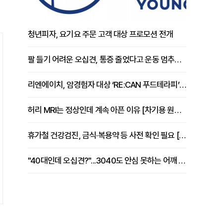
청년피자, 요기요 주문 고객 대상 프로모션 전개
팔 들기 어려운 오십견, 통증 줄었다고 운동 멈추면 안 되는 이유 [이병욱 원장 칼럼]
리엔에이치, 암경험자 대상 ‘RE:CAN 푸드테라피’ 운영
허리 MRI는 정상인데 계속 아픈 이유 [차기용 원장 칼럼]
휴가철 건강검진, 금식·복용약 등 사전 확인 필요 [정도감 원장 칼럼]
"40대인데 오십견?"...3040도 안심 못하는 어깨 유착성 관절낭염