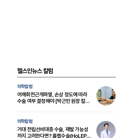
헬스인뉴스 칼럼
의학칼럼
어깨회전근개파열, 손상 정도에 따라
수술 여부 결정해야 [박근민 원장 칼
럼]
의학칼럼
거대 전립선비대증 수술, 재발 가능성
까지 고려한다면? 홀렙수술(HoLEP)