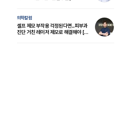
의 원리와 선택 기준 [길건 원장 칼럼]
의학칼럼
셀프 제모 부작용 걱정된다면...피부과
진단 거친 레이저 제모로 해결해야 [변
준석 원장 칼럼]