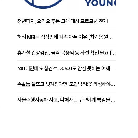
청년피자, 요기요 주문 고객 대상 프로모션 전개
허리 MRI는 정상인데 계속 아픈 이유 [차기용 원장 칼럼]
휴가철 건강검진, 금식·복용약 등 사전 확인 필요 [정도감 원장 칼럼]
"40대인데 오십견?"...3040도 안심 못하는 어깨 유착성 관절낭염
손발톱 들뜨고 벗겨진다면 '조갑박리증' 의심해야 [김철윤 원장 칼럼]
자율주행자동차 사고, 피해자는 누구에게 책임을 물을 수 있을까