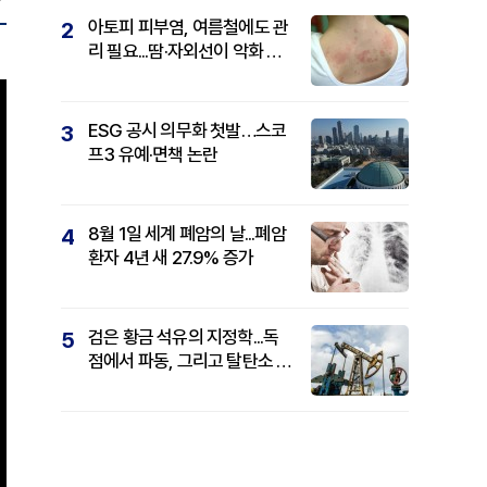
아토피 피부염, 여름철에도 관
2
리 필요...땀·자외선이 악화 요
인
ESG 공시 의무화 첫발…스코
3
프3 유예·면책 논란
8월 1일 세계 폐암의 날...폐암
4
환자 4년 새 27.9% 증가
검은 황금 석유의 지정학...독
5
점에서 파동, 그리고 탈탄소 패
권까지