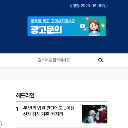
발행일: 2026-08-09(일)
헤드라인
두 번의 법원 판단에도…여성
1
산재 장해 기준 ‘제자리’