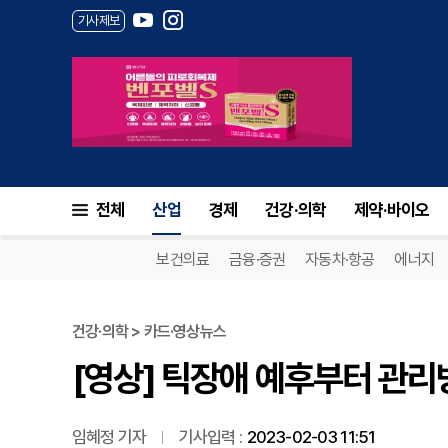
기사제보
[영상] 틱장애 예후부터 관리
전체
산업
경제
건강·의학
제약·바이오
보건의료
금융·증권
자동차·항공
에너지
건강·의학 > 카드·영상뉴스
[영상] 틱장애 예후부터 관
임혜정 기자
기사입력 :
2023-02-03 11:51