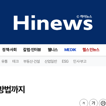
방법까지
정책·사회
칼럼·인터뷰
웰니스
MEDIK
헬스인뉴스
유통
테크
부동산·건설
산업일반
ESG
인사·부고
리방법까지