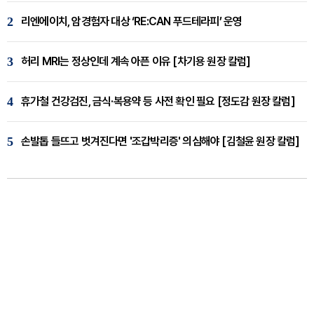
2
리엔에이치, 암경험자 대상 ‘RE:CAN 푸드테라피’ 운영
3
허리 MRI는 정상인데 계속 아픈 이유 [차기용 원장 칼럼]
4
휴가철 건강검진, 금식·복용약 등 사전 확인 필요 [정도감 원장 칼럼]
5
손발톱 들뜨고 벗겨진다면 '조갑박리증' 의심해야 [김철윤 원장 칼럼]