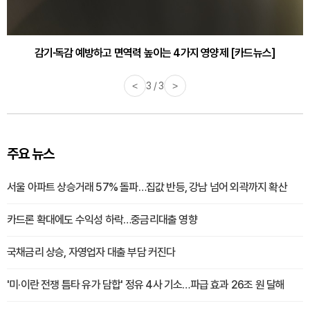
감기·독감 예방하고 면역력 높이는 4가지 영양제 [카드뉴스]
<
3 / 3
>
주요 뉴스
서울 아파트 상승거래 57% 돌파…집값 반등, 강남 넘어 외곽까지 확산
카드론 확대에도 수익성 하락…중금리대출 영향
국채금리 상승, 자영업자 대출 부담 커진다
'미·이란 전쟁 틈타 유가 담합' 정유 4사 기소…파급 효과 26조 원 달해