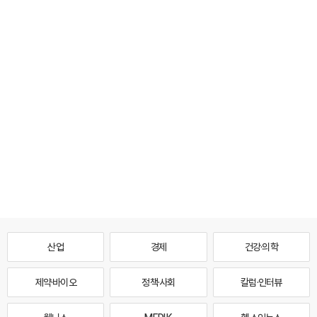
산업
경제
건강·의학
제약·바이오
정책·사회
칼럼·인터뷰