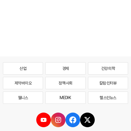
산업
경제
건강·의학
제약·바이오
정책·사회
칼럼·인터뷰
웰니스
MEDI·K
헬스인뉴스