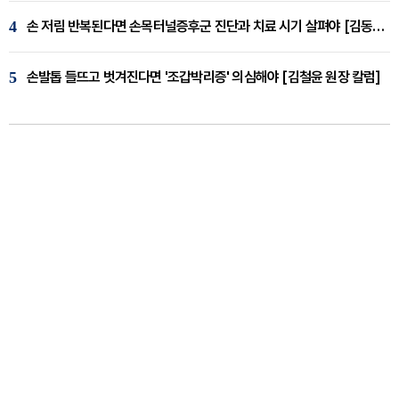
4
손 저림 반복된다면 손목터널증후군 진단과 치료 시기 살펴야 [김동현 원장 칼럼]
5
손발톱 들뜨고 벗겨진다면 '조갑박리증' 의심해야 [김철윤 원장 칼럼]