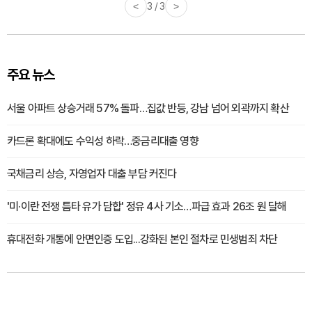
<
3 / 3
>
주요 뉴스
서울 아파트 상승거래 57% 돌파…집값 반등, 강남 넘어 외곽까지 확산
카드론 확대에도 수익성 하락…중금리대출 영향
국채금리 상승, 자영업자 대출 부담 커진다
'미·이란 전쟁 틈타 유가 담합' 정유 4사 기소…파급 효과 26조 원 달해
휴대전화 개통에 안면인증 도입...강화된 본인 절차로 민생범죄 차단