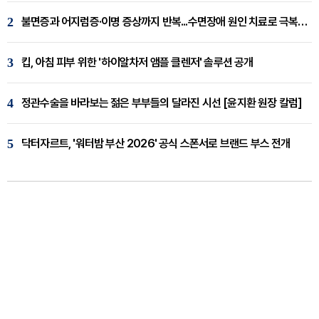
2
불면증과 어지럼증·이명 증상까지 반복...수면장애 원인 치료로 극복해야
3
킵, 아침 피부 위한 '하이알차저 앰플 클렌저' 솔루션 공개
4
정관수술을 바라보는 젊은 부부들의 달라진 시선 [윤지환 원장 칼럼]
5
닥터자르트, '워터밤 부산 2026' 공식 스폰서로 브랜드 부스 전개