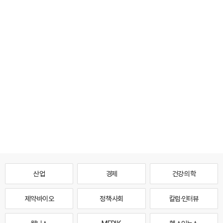
산업
경제
건강·의학
제약·바이오
정책·사회
칼럼·인터뷰