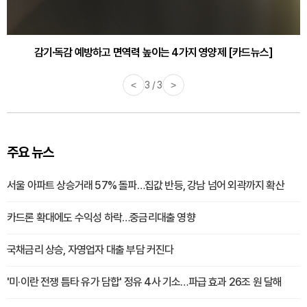
감기·독감 예방하고 면역력 높이는 4가지 영양제 [카드뉴스]
<
3 / 3
>
주요 뉴스
서울 아파트 상승거래 57% 돌파…집값 반등, 강남 넘어 외곽까지 확산
카드론 확대에도 수익성 하락…중금리대출 영향
국채금리 상승, 자영업자 대출 부담 커진다
'미·이란 전쟁 틈타 유가 담합' 정유 4사 기소…파급 효과 26조 원 달해