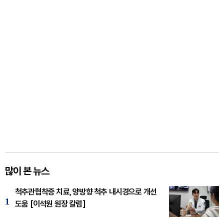
많이 본 뉴스
척추관협착증 치료, 양방향 척추 내시경으로 개선
1
도움 [이석원 원장 칼럼]