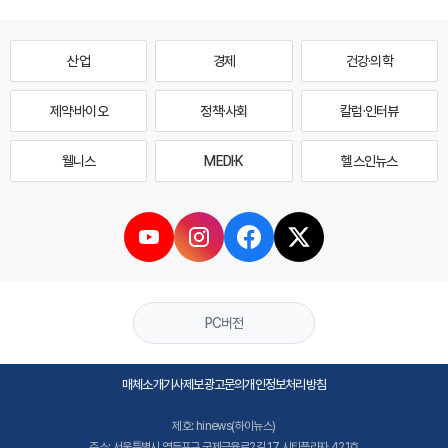
산업
경제
건강·의학
제약·바이오
정책·사회
칼럼·인터뷰
웰니스
MEDI·K
헬스인뉴스
PC버전
매체소개
기사제보
광고문의
개인정보처리방침
제호: hinews(하이뉴스)
주소: 서울특별시 영등포구 국제금융로2길 17 시티플라자 421호