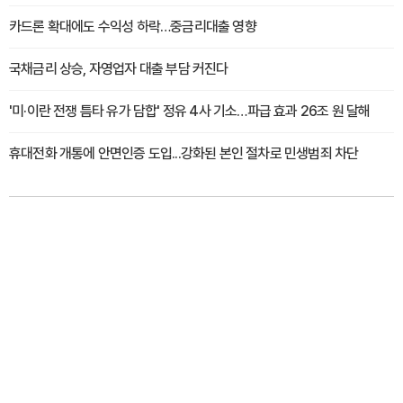
카드론 확대에도 수익성 하락…중금리대출 영향
국채금리 상승, 자영업자 대출 부담 커진다
'미·이란 전쟁 틈타 유가 담합' 정유 4사 기소…파급 효과 26조 원 달해
휴대전화 개통에 안면인증 도입...강화된 본인 절차로 민생범죄 차단