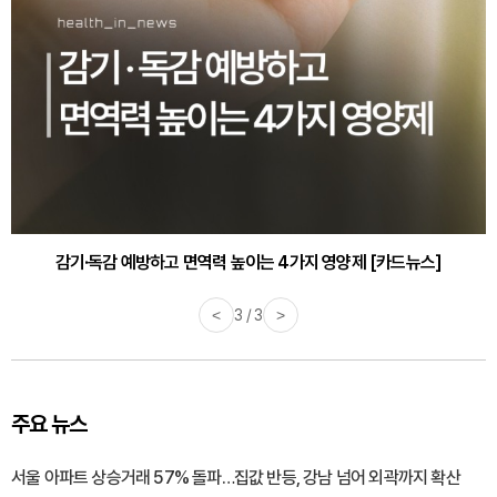
감기·독감 예방하고 면역력 높이는 4가지 영양제 [카드뉴스]
<
3 / 3
>
주요 뉴스
서울 아파트 상승거래 57% 돌파…집값 반등, 강남 넘어 외곽까지 확산