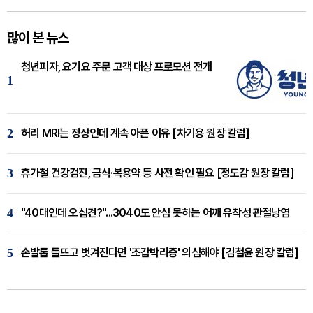
많이 본 뉴스
청년피자, 요기요 주문 고객 대상 프로모션 전개
1
2
허리 MRI는 정상인데 계속 아픈 이유 [차기용 원장 칼럼]
3
휴가철 건강검진, 금식·복용약 등 사전 확인 필요 [정도감 원장 칼럼]
4
"40대인데 오십견?"...3040도 안심 못하는 어깨 유착성 관절낭염
5
손발톱 들뜨고 벗겨진다면 '조갑박리증' 의심해야 [김철윤 원장 칼럼]