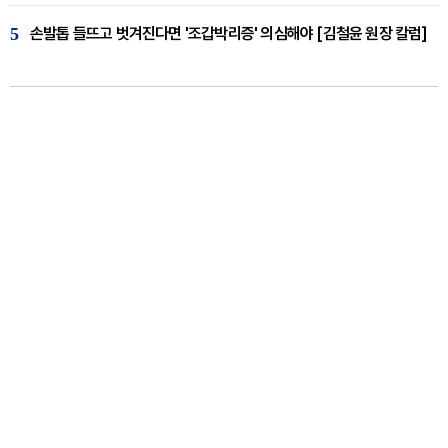
5
손발톱 들뜨고 벗겨진다면 '조갑박리증' 의심해야 [김철윤 원장 칼럼]