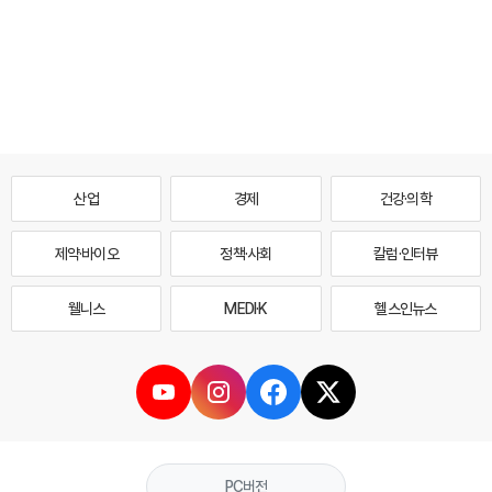
산업
경제
건강·의학
제약·바이오
정책·사회
칼럼·인터뷰
웰니스
MEDI·K
헬스인뉴스
PC버전