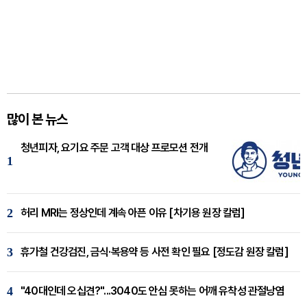
많이 본 뉴스
청년피자, 요기요 주문 고객 대상 프로모션 전개
1
2
허리 MRI는 정상인데 계속 아픈 이유 [차기용 원장 칼럼]
3
휴가철 건강검진, 금식·복용약 등 사전 확인 필요 [정도감 원장 칼럼]
4
"40대인데 오십견?"...3040도 안심 못하는 어깨 유착성 관절낭염