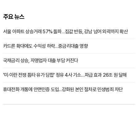
주요 뉴스
서울 아파트 상승거래 57% 돌파…집값 반등, 강남 넘어 외곽까지 확산
카드론 확대에도 수익성 하락…중금리대출 영향
국채금리 상승, 자영업자 대출 부담 커진다
'미·이란 전쟁 틈타 유가 담합' 정유 4사 기소…파급 효과 26조 원 달해
휴대전화 개통에 안면인증 도입...강화된 본인 절차로 민생범죄 차단