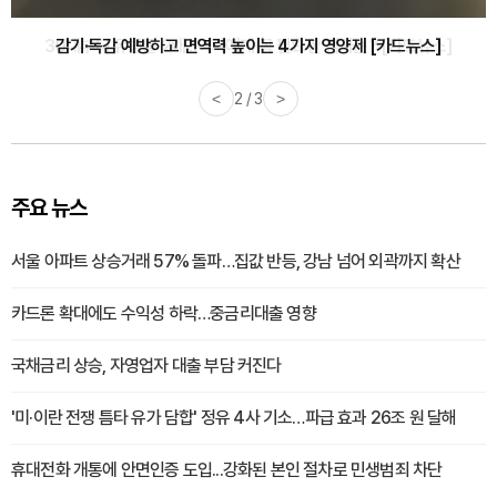
감기·독감 예방하고 면역력 높이는 4가지 영양제 [카드뉴스]
<
3 / 3
>
주요 뉴스
서울 아파트 상승거래 57% 돌파…집값 반등, 강남 넘어 외곽까지 확산
카드론 확대에도 수익성 하락…중금리대출 영향
국채금리 상승, 자영업자 대출 부담 커진다
'미·이란 전쟁 틈타 유가 담합' 정유 4사 기소…파급 효과 26조 원 달해
휴대전화 개통에 안면인증 도입...강화된 본인 절차로 민생범죄 차단