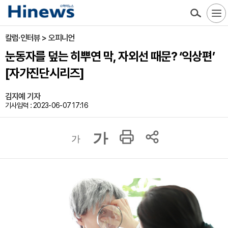
칼럼·인터뷰 > 오피니언
눈동자를 덮는 히뿌연 막, 자외선 때문? ‘익상편’
[자가진단시리즈]
김지예 기자
기사입력 : 2023-06-07 17:16
가
가