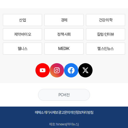
산업
경제
건강·의학
제약·바이오
정책·사회
칼럼·인터뷰
웰니스
MEDI·K
헬스인뉴스
PC버전
매체소개
기사제보
광고문의
개인정보처리방침
제호: hinews(하이뉴스)