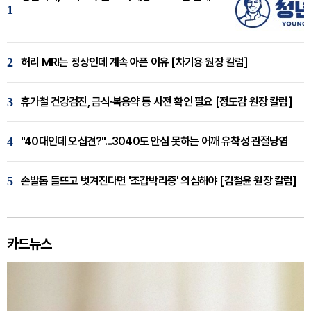
1
2
허리 MRI는 정상인데 계속 아픈 이유 [차기용 원장 칼럼]
3
휴가철 건강검진, 금식·복용약 등 사전 확인 필요 [정도감 원장 칼럼]
4
"40대인데 오십견?"...3040도 안심 못하는 어깨 유착성 관절낭염
5
손발톱 들뜨고 벗겨진다면 '조갑박리증' 의심해야 [김철윤 원장 칼럼]
카드뉴스