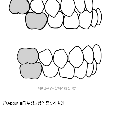
(위)III급부정교합(아래)정상교합
◎
About, III급 부정교합의 증상과 원인