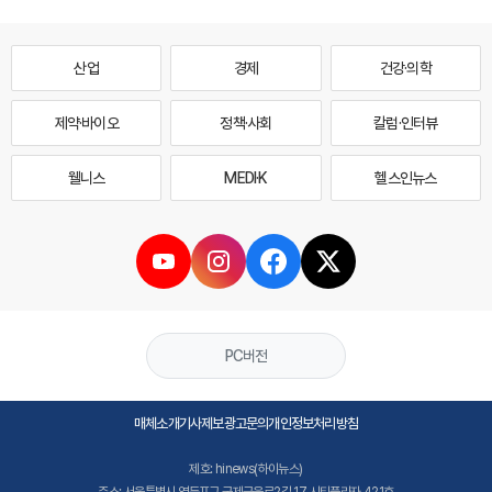
산업
경제
건강·의학
제약·바이오
정책·사회
칼럼·인터뷰
웰니스
MEDI·K
헬스인뉴스
PC버전
매체소개
기사제보
광고문의
개인정보처리방침
제호: hinews(하이뉴스)
주소: 서울특별시 영등포구 국제금융로2길 17 시티플라자 421호