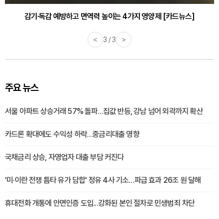
감기·독감 예방하고 면역력 높이는 4가지 영양제 [카드뉴스]
바쁜 아침, 공복에 먹기 좋은 과일 4가지 [카드뉴스]
<
1 / 3
>
주요 뉴스
서울 아파트 상승거래 57% 돌파…집값 반등, 강남 넘어 외곽까지 확산
카드론 확대에도 수익성 하락…중금리대출 영향
국채금리 상승, 자영업자 대출 부담 커진다
'미·이란 전쟁 틈타 유가 담합' 정유 4사 기소…파급 효과 26조 원 달해
휴대전화 개통에 안면인증 도입...강화된 본인 절차로 민생범죄 차단