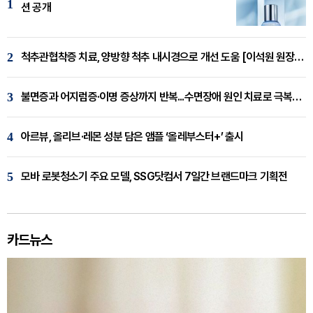
1
션 공개
2
척추관협착증 치료, 양방향 척추 내시경으로 개선 도움 [이석원 원장 칼럼]
3
불면증과 어지럼증·이명 증상까지 반복...수면장애 원인 치료로 극복해야
4
아르뷰, 올리브·레몬 성분 담은 앰플 ‘올레부스터+’ 출시
5
모바 로봇청소기 주요 모델, SSG닷컴서 7일간 브랜드마크 기획전
카드뉴스