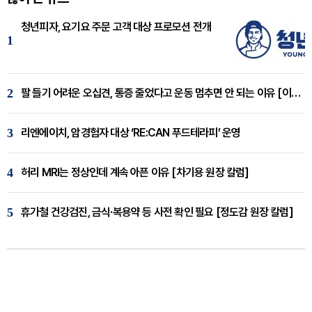
청년피자, 요기요 주문 고객 대상 프로모션 전개
1
2
팔 들기 어려운 오십견, 통증 줄었다고 운동 멈추면 안 되는 이유 [이병욱 원장 칼럼]
3
리엔에이치, 암경험자 대상 ‘RE:CAN 푸드테라피’ 운영
4
허리 MRI는 정상인데 계속 아픈 이유 [차기용 원장 칼럼]
5
휴가철 건강검진, 금식·복용약 등 사전 확인 필요 [정도감 원장 칼럼]