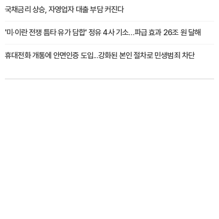
국채금리 상승, 자영업자 대출 부담 커진다
'미·이란 전쟁 틈타 유가 담합' 정유 4사 기소…파급 효과 26조 원 달해
휴대전화 개통에 안면인증 도입...강화된 본인 절차로 민생범죄 차단