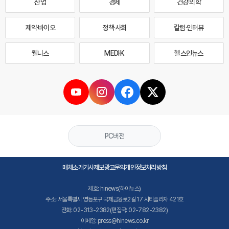
산업
경제
건강·의학
제약·바이오
정책·사회
칼럼·인터뷰
웰니스
MEDI·K
헬스인뉴스
PC버전
매체소개
기사제보
광고문의
개인정보처리방침
제호: hinews(하이뉴스)
주소: 서울특별시 영등포구 국제금융로2길 17 시티플라자 421호
전화: 02-313-2382(편집국: 02-782-2382)
이메일: press@hinews.co.kr