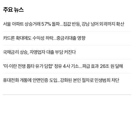
주요 뉴스
서울 아파트 상승거래 57% 돌파…집값 반등, 강남 넘어 외곽까지 확산
카드론 확대에도 수익성 하락…중금리대출 영향
국채금리 상승, 자영업자 대출 부담 커진다
'미·이란 전쟁 틈타 유가 담합' 정유 4사 기소…파급 효과 26조 원 달해
휴대전화 개통에 안면인증 도입...강화된 본인 절차로 민생범죄 차단