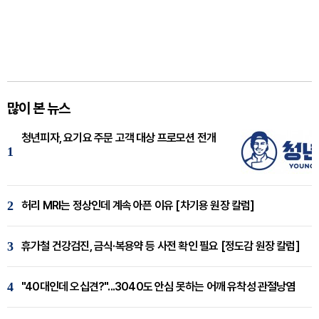
많이 본 뉴스
청년피자, 요기요 주문 고객 대상 프로모션 전개
1
2
허리 MRI는 정상인데 계속 아픈 이유 [차기용 원장 칼럼]
3
휴가철 건강검진, 금식·복용약 등 사전 확인 필요 [정도감 원장 칼럼]
4
"40대인데 오십견?"...3040도 안심 못하는 어깨 유착성 관절낭염