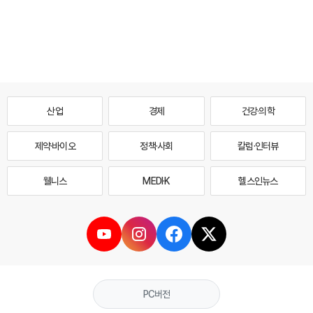
산업
경제
건강·의학
제약·바이오
정책·사회
칼럼·인터뷰
웰니스
MEDI·K
헬스인뉴스
PC버전