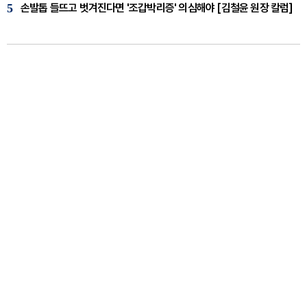
5
손발톱 들뜨고 벗겨진다면 '조갑박리증' 의심해야 [김철윤 원장 칼럼]