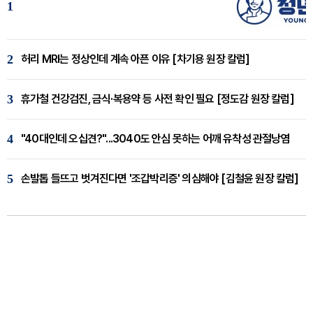
1
2
허리 MRI는 정상인데 계속 아픈 이유 [차기용 원장 칼럼]
3
휴가철 건강검진, 금식·복용약 등 사전 확인 필요 [정도감 원장 칼럼]
4
"40대인데 오십견?"...3040도 안심 못하는 어깨 유착성 관절낭염
5
손발톱 들뜨고 벗겨진다면 '조갑박리증' 의심해야 [김철윤 원장 칼럼]