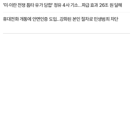
'미·이란 전쟁 틈타 유가 담합' 정유 4사 기소…파급 효과 26조 원 달해
휴대전화 개통에 안면인증 도입...강화된 본인 절차로 민생범죄 차단