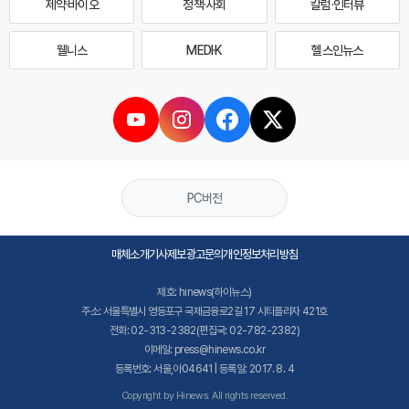
제약·바이오
정책·사회
칼럼·인터뷰
웰니스
MEDI·K
헬스인뉴스
PC버전
매체소개
기사제보
광고문의
개인정보처리방침
제호: hinews(하이뉴스)
주소: 서울특별시 영등포구 국제금융로2길 17 시티플라자 421호
전화: 02-313-2382(편집국: 02-782-2382)
이메일: press@hinews.co.kr
등록번호: 서울,아04641 | 등록일: 2017. 8. 4
Copyright by Hinews. All rights reserved.