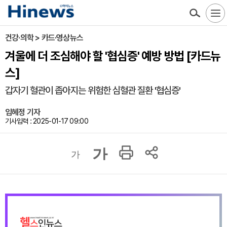
건강·의학 > 카드·영상뉴스
겨울에 더 조심해야 할 '협심증' 예방 방법 [카드뉴
스]
갑자기 혈관이 좁아지는 위험한 심혈관 질환 '협심증'
임혜정 기자
기사입력 : 2025-01-17 09:00
가
가