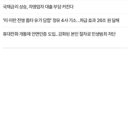
국채금리 상승, 자영업자 대출 부담 커진다
'미·이란 전쟁 틈타 유가 담합' 정유 4사 기소…파급 효과 26조 원 달해
휴대전화 개통에 안면인증 도입...강화된 본인 절차로 민생범죄 차단