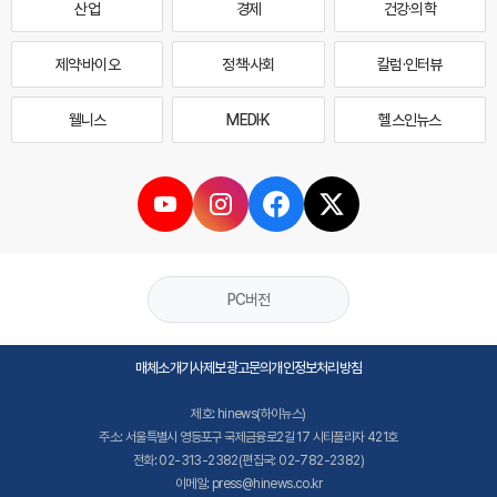
산업
경제
건강·의학
제약·바이오
정책·사회
칼럼·인터뷰
웰니스
MEDI·K
헬스인뉴스
PC버전
매체소개
기사제보
광고문의
개인정보처리방침
제호: hinews(하이뉴스)
주소: 서울특별시 영등포구 국제금융로2길 17 시티플라자 421호
전화: 02-313-2382(편집국: 02-782-2382)
이메일: press@hinews.co.kr