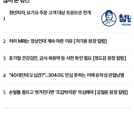
많이 본 뉴스
청년피자, 요기요 주문 고객 대상 프로모션 전개
1
2
허리 MRI는 정상인데 계속 아픈 이유 [차기용 원장 칼럼]
3
휴가철 건강검진, 금식·복용약 등 사전 확인 필요 [정도감 원장 칼럼]
4
"40대인데 오십견?"...3040도 안심 못하는 어깨 유착성 관절낭염
5
손발톱 들뜨고 벗겨진다면 '조갑박리증' 의심해야 [김철윤 원장 칼럼]