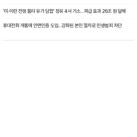
'미·이란 전쟁 틈타 유가 담합' 정유 4사 기소…파급 효과 26조 원 달해
휴대전화 개통에 안면인증 도입...강화된 본인 절차로 민생범죄 차단