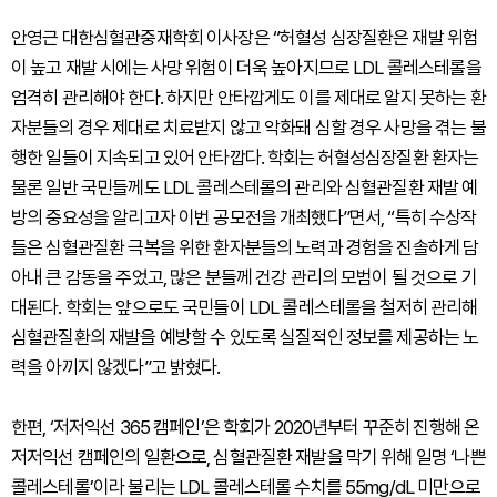
안영근 대한심혈관중재학회 이사장은 “허혈성 심장질환은 재발 위험
이 높고 재발 시에는 사망 위험이 더욱 높아지므로 LDL 콜레스테롤을
엄격히 관리해야 한다. 하지만 안타깝게도 이를 제대로 알지 못하는 환
자분들의 경우 제대로 치료받지 않고 악화돼 심할 경우 사망을 겪는 불
행한 일들이 지속되고 있어 안타깝다. 학회는 허혈성심장질환 환자는
물론 일반 국민들께도 LDL 콜레스테롤의 관리와 심혈관질환 재발 예
방의 중요성을 알리고자 이번 공모전을 개최했다”면서, “특히 수상작
들은 심혈관질환 극복을 위한 환자분들의 노력과 경험을 진솔하게 담
아내 큰 감동을 주었고, 많은 분들께 건강 관리의 모범이 될 것으로 기
대된다. 학회는 앞으로도 국민들이 LDL 콜레스테롤을 철저히 관리해
심혈관질환의 재발을 예방할 수 있도록 실질적인 정보를 제공하는 노
력을 아끼지 않겠다”고 밝혔다.
한편, ‘저저익선 365 캠페인’은 학회가 2020년부터 꾸준히 진행해 온
저저익선 캠페인의 일환으로, 심혈관질환 재발을 막기 위해 일명 ‘나쁜
콜레스테롤’이라 불리는 LDL 콜레스테롤 수치를 55mg/dL 미만으로