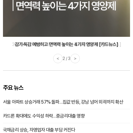
감기·독감 예방하고 면역력 높이는 4가지 영양제 [카드뉴스]
<
3 / 3
>
주요 뉴스
서울 아파트 상승거래 57% 돌파…집값 반등, 강남 넘어 외곽까지 확산
카드론 확대에도 수익성 하락…중금리대출 영향
국채금리 상승, 자영업자 대출 부담 커진다