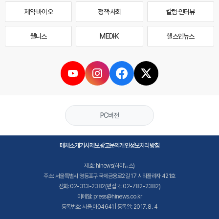
제약·바이오
정책·사회
칼럼·인터뷰
웰니스
MEDI·K
헬스인뉴스
PC버전
매체소개
기사제보
광고문의
개인정보처리방침
제호: hinews(하이뉴스)
주소: 서울특별시 영등포구 국제금융로2길 17 시티플라자 421호
전화: 02-313-2382(편집국: 02-782-2382)
이메일: press@hinews.co.kr
등록번호: 서울,아04641 | 등록일: 2017. 8. 4