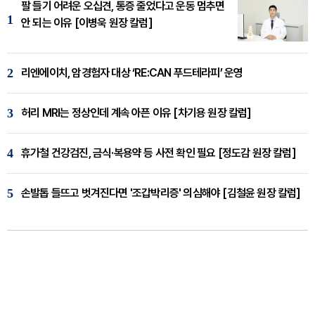
팔 들기 어려운 오십견, 통증 줄었다고 운동 멈추면
1
안 되는 이유 [이병욱 원장 칼럼]
2
리엔에이치, 암경험자 대상 ‘RE:CAN 푸드테라피’ 운영
3
허리 MRI는 정상인데 계속 아픈 이유 [차기용 원장 칼럼]
4
휴가철 건강검진, 금식·복용약 등 사전 확인 필요 [정도감 원장 칼럼]
5
손발톱 들뜨고 벗겨진다면 '조갑박리증' 의심해야 [김철윤 원장 칼럼]