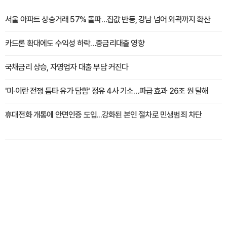
서울 아파트 상승거래 57% 돌파…집값 반등, 강남 넘어 외곽까지 확산
카드론 확대에도 수익성 하락…중금리대출 영향
국채금리 상승, 자영업자 대출 부담 커진다
'미·이란 전쟁 틈타 유가 담합' 정유 4사 기소…파급 효과 26조 원 달해
휴대전화 개통에 안면인증 도입...강화된 본인 절차로 민생범죄 차단