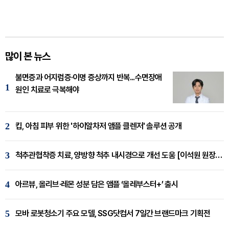
많이 본 뉴스
불면증과 어지럼증·이명 증상까지 반복...수면장애
1
원인 치료로 극복해야
2
킵, 아침 피부 위한 '하이알차저 앰플 클렌저' 솔루션 공개
3
척추관협착증 치료, 양방향 척추 내시경으로 개선 도움 [이석원 원장 칼럼]
4
아르뷰, 올리브·레몬 성분 담은 앰플 ‘올레부스터+’ 출시
5
모바 로봇청소기 주요 모델, SSG닷컴서 7일간 브랜드마크 기획전