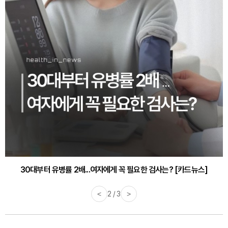
30대부터 유병률 2배...여자에게 꼭 필요한 검사는? [카드뉴스]
감기·독감 예방하고 면역력 높이는 4가지 영양제 [카드뉴스]
<
2 / 3
>