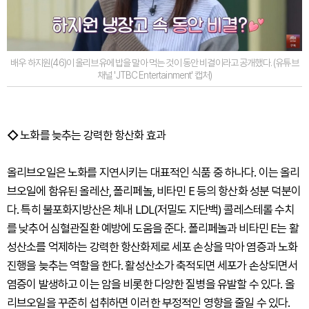
배우 하지원(46)이 올리브유에 밥을 말아 먹는 것이 동안 비결이라고 공개했다. (유튜브
채널 'JTBC Entertainment' 캡처)
◇
노화를 늦추는 강력한 항산화 효과
올리브오일은 노화를 지연시키는 대표적인 식품 중 하나다. 이는 올리
브오일에 함유된 올레산, 폴리페놀, 비타민 E 등의 항산화 성분 덕분이
다. 특히 불포화지방산은 체내 LDL(저밀도 지단백) 콜레스테롤 수치
를 낮추어 심혈관질환 예방에 도움을 준다. 폴리페놀과 비타민 E는 활
성산소를 억제하는 강력한 항산화제로 세포 손상을 막아 염증과 노화
진행을 늦추는 역할을 한다. 활성산소가 축적되면 세포가 손상되면서
염증이 발생하고 이는 암을 비롯한 다양한 질병을 유발할 수 있다. 올
리브오일을 꾸준히 섭취하면 이러한 부정적인 영향을 줄일 수 있다.