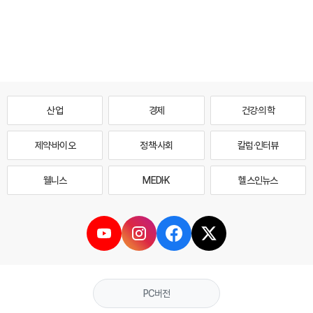
산업
경제
건강·의학
제약·바이오
정책·사회
칼럼·인터뷰
웰니스
MEDI·K
헬스인뉴스
PC버전