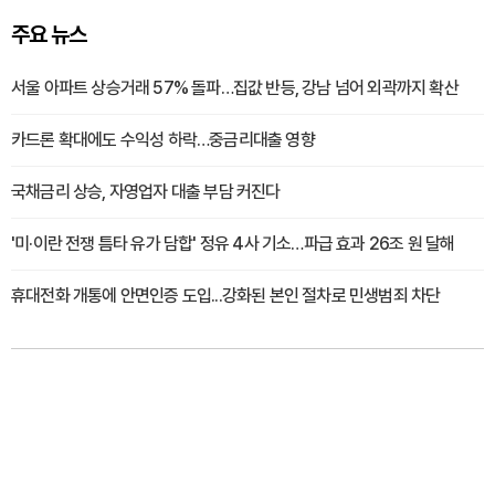
주요 뉴스
서울 아파트 상승거래 57% 돌파…집값 반등, 강남 넘어 외곽까지 확산
카드론 확대에도 수익성 하락…중금리대출 영향
국채금리 상승, 자영업자 대출 부담 커진다
'미·이란 전쟁 틈타 유가 담합' 정유 4사 기소…파급 효과 26조 원 달해
휴대전화 개통에 안면인증 도입...강화된 본인 절차로 민생범죄 차단