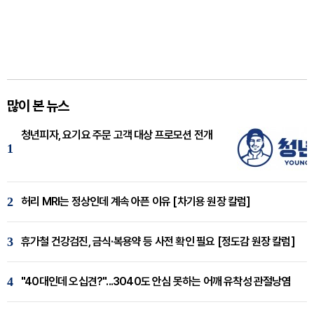
많이 본 뉴스
청년피자, 요기요 주문 고객 대상 프로모션 전개
1
2
허리 MRI는 정상인데 계속 아픈 이유 [차기용 원장 칼럼]
3
휴가철 건강검진, 금식·복용약 등 사전 확인 필요 [정도감 원장 칼럼]
4
"40대인데 오십견?"...3040도 안심 못하는 어깨 유착성 관절낭염