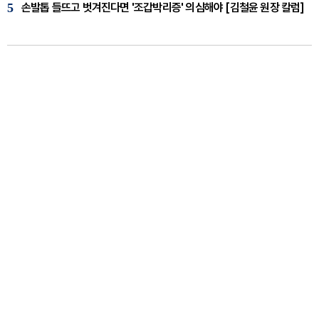
5
손발톱 들뜨고 벗겨진다면 '조갑박리증' 의심해야 [김철윤 원장 칼럼]