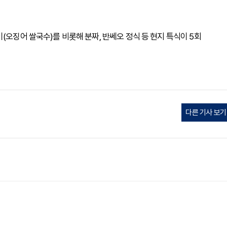
(오징어 쌀국수)를 비롯해 분짜, 반쎄오 정식 등 현지 특식이 5회
다른 기사 보기