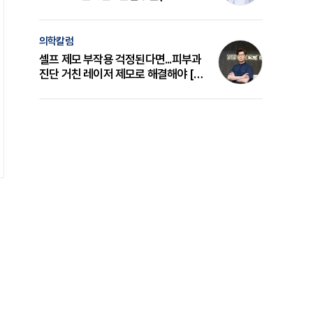
의 원리와 선택 기준 [길건 원장 칼럼]
의학칼럼
셀프 제모 부작용 걱정된다면...피부과
진단 거친 레이저 제모로 해결해야 [변
준석 원장 칼럼]