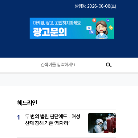
발행일: 2026-08-08(토)
헤드라인
두 번의 법원 판단에도…여성
1
산재 장해 기준 ‘제자리’