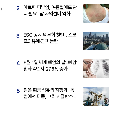
아토피 피부염, 여름철에도 관
2
리 필요...땀·자외선이 악화 요
인
ESG 공시 의무화 첫발…스코
3
프3 유예·면책 논란
8월 1일 세계 폐암의 날...폐암
4
환자 4년 새 27.9% 증가
검은 황금 석유의 지정학...독
5
점에서 파동, 그리고 탈탄소 패
권까지