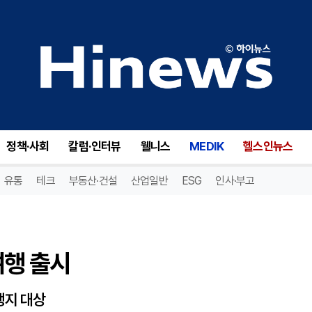
행 출시
정책·사회
칼럼·인터뷰
웰니스
MEDIK
헬스인뉴스
유통
테크
부동산·건설
산업일반
ESG
인사·부고
여행 출시
행지 대상