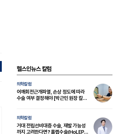
헬스인뉴스 칼럼
의학칼럼
어깨회전근개파열, 손상 정도에 따라
수술 여부 결정해야 [박근민 원장 칼
럼]
의학칼럼
거대 전립선비대증 수술, 재발 가능성
까지 고려한다면? 홀렙수술(HoLEP)