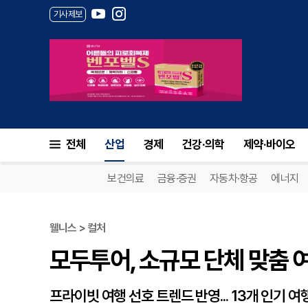
기사제보
모두투어, 소규모 단체 맞춤 여
전체
산업
경제
건강·의학
제약·바이오
보건의료
금융·증권
자동차·항공
에너지
웰니스 > 컬처
모두투어, 소규모 단체 맞춤 
프라이빗 여행 선호 트렌드 반영... 13개 인기 여